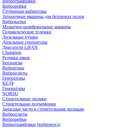
Вибротрамбовки
Виброрейки
Глубинные вибраторы
Затирочные машины для бетонных полов
Виброкатки
Мозаично-шлифовальные машины
Гидравлические тележки
Дизельные пушки
Дизельные генераторы
Двигатели LIFAN
Champion
Резчики швов
Бензорезы
Вибраторы
Виброплиты
Генераторы
КЕДР
Генераторы
NORSU
Строительные люльки
Строительные подъемники
Запасные части к строительным люлькам
Виброплиты
Виброрейки
Вибротрамбовки (вибронога)