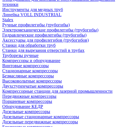
техники
Инструменты для медных труб
Линейка VOLL INDUSTRIAL
Stalex
Ручные профилегибы (трубогибы)
Электромеханические профилегибы (трубогибы)
Гидравлические профилегибы (трубогибы)
Аксессуары для профилегибов (трубогибов)
Станки для обработки труб
Станки для вырезания отверстий в трубах
Труборезы ручные
Компрессоры и оборудование
Винтовые компрессоры
Стационарные компрессоры
Безмасляные компрессоры
Высоковольтные компрессоры
Двухступенчатые компрессоры
Компрессорные станции для лазерной промышленности
Передвижные компрессоры
Поршневые компрессоры
Оборудование КЕДР
Дизельные компрессоры
Дизельные стационарные компрессоры
Дизельные передвижные компрессоры
Бензиновые компрессоры