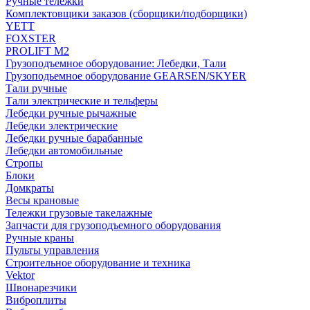
Ручные тележки
Комплектовщики заказов (сборщики/подборщики)
YETT
FOXSTER
PROLIFT M2
Грузоподъемное оборудование: Лебедки, Тали
Грузоподьемное оборудование GEARSEN/SKYER
Тали ручные
Тали электрические и тельферы
Лебедки ручные рычажные
Лебедки электрические
Лебедки ручные барабанные
Лебедки автомобильные
Стропы
Блоки
Домкраты
Весы крановые
Тележки грузовые такелажные
Запчасти для грузоподъемного оборудования
Ручные краны
Пульты управления
Строительное оборудование и техника
Vektor
Швонарезчики
Виброплиты