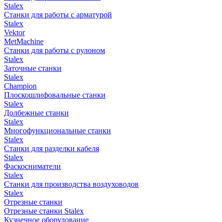
Stalex
Станки для работы с арматурой
Stalex
Vektor
MetMachine
Станки для работы с рулоном
Stalex
Заточные станки
Stalex
Champion
Плоскошлифовальные станки
Stalex
Долбежные станки
Stalex
Многофункциональные станки
Stalex
Станки для разделки кабеля
Stalex
Фаскосниматели
Stalex
Станки для производства воздуховодов
Stalex
Отрезные станки
Отрезные станки Stalex
Кузнечное оборудование