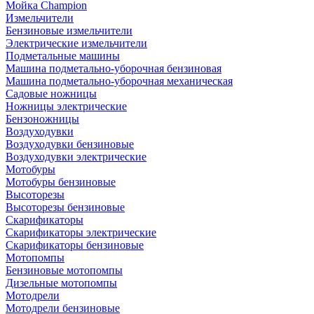
Мойка Champion
Измельчители
Бензиновые измельчители
Электрические измельчители
Подметальные машины
Машина подметально-уборочная бензиновая
Машина подметально-уборочная механическая
Садовые ножницы
Ножницы электрические
Бензоножницы
Воздуходувки
Воздуходувки бензиновые
Воздуходувки электрические
Мотобуры
Мотобуры бензиновые
Высоторезы
Высоторезы бензиновые
Скарификаторы
Скарификаторы электрические
Скарификаторы бензиновые
Мотопомпы
Бензиновые мотопомпы
Дизельные мотопомпы
Мотодрели
Мотодрели бензиновые