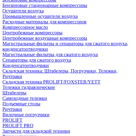
Бензиновые стационарные компрессоры
Осушители воздуха
Промышленные осушители воздуха
Расходные материалы для компрессоров
Компрессорное масло
Центробежные компрессоры
Центробежные воздушные компрессоры
Магистральные фильтры и сепараторы для сжатого воздуха,
конденсатоотводчики
Магистральные фильтры для сжатого воздуха
Сепараторы для сжатого воздуха
Конденсатоотводчики
Складская техника: Штабелеры, Погрузчики, Тележки,
Ричтраки
Складская техника PROLIFT/FOXSTER/YETT
Тележки гидравлические
Штабелеры
Самоходные тележки
Подъемные столы
Ричтраки
Вилочные погрузчики
PROLIFT
PROLIFT PRO
Запчасти для складской техники