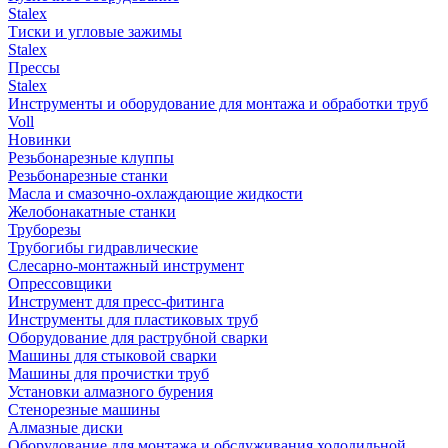
Stalex
Тиски и угловые зажимы
Stalex
Прессы
Stalex
Инструменты и оборудование для монтажа и обработки труб
Voll
Новинки
Резьбонарезные клуппы
Резьбонарезные станки
Масла и смазочно-охлаждающие жидкости
Желобонакатные станки
Труборезы
Трубогибы гидравлические
Слесарно-монтажный инструмент
Опрессовщики
Инструмент для пресс-фитинга
Инструменты для пластиковых труб
Оборудование для раструбной сварки
Машины для стыковой сварки
Машины для прочистки труб
Установки алмазного бурения
Стенорезные машины
Алмазные диски
Оборудование для монтажа и обслуживания холодильной