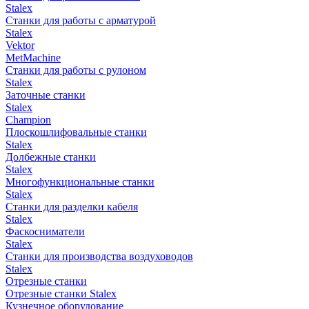
Stalex
Станки для работы с арматурой
Stalex
Vektor
MetMachine
Станки для работы с рулоном
Stalex
Заточные станки
Stalex
Champion
Плоскошлифовальные станки
Stalex
Долбежные станки
Stalex
Многофункциональные станки
Stalex
Станки для разделки кабеля
Stalex
Фаскосниматели
Stalex
Станки для производства воздуховодов
Stalex
Отрезные станки
Отрезные станки Stalex
Кузнечное оборудование