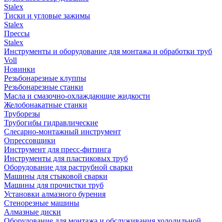
Stalex
Тиски и угловые зажимы
Stalex
Прессы
Stalex
Инструменты и оборудование для монтажа и обработки труб
Voll
Новинки
Резьбонарезные клуппы
Резьбонарезные станки
Масла и смазочно-охлаждающие жидкости
Желобонакатные станки
Труборезы
Трубогибы гидравлические
Слесарно-монтажный инструмент
Опрессовщики
Инструмент для пресс-фитинга
Инструменты для пластиковых труб
Оборудование для раструбной сварки
Машины для стыковой сварки
Машины для прочистки труб
Установки алмазного бурения
Стенорезные машины
Алмазные диски
Оборудование для монтажа и обслуживания холодильной