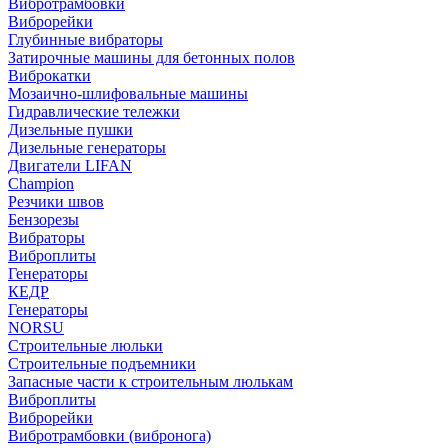
Вибротрамбовки
Виброрейки
Глубинные вибраторы
Затирочные машины для бетонных полов
Виброкатки
Мозаично-шлифовальные машины
Гидравлические тележки
Дизельные пушки
Дизельные генераторы
Двигатели LIFAN
Champion
Резчики швов
Бензорезы
Вибраторы
Виброплиты
Генераторы
КЕДР
Генераторы
NORSU
Строительные люльки
Строительные подъемники
Запасные части к строительным люлькам
Виброплиты
Виброрейки
Вибротрамбовки (вибронога)