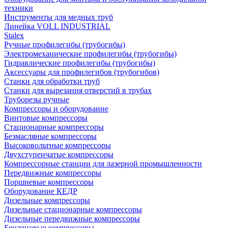
техники
Инструменты для медных труб
Линейка VOLL INDUSTRIAL
Stalex
Ручные профилегибы (трубогибы)
Электромеханические профилегибы (трубогибы)
Гидравлические профилегибы (трубогибы)
Аксессуары для профилегибов (трубогибов)
Станки для обработки труб
Станки для вырезания отверстий в трубах
Труборезы ручные
Компрессоры и оборудование
Винтовые компрессоры
Стационарные компрессоры
Безмасляные компрессоры
Высоковольтные компрессоры
Двухступенчатые компрессоры
Компрессорные станции для лазерной промышленности
Передвижные компрессоры
Поршневые компрессоры
Оборудование КЕДР
Дизельные компрессоры
Дизельные стационарные компрессоры
Дизельные передвижные компрессоры
Бензиновые компрессоры