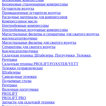
Бензиновые стационарные компрессоры
Осушители воздуха
Промышленные осушители воздуха
Расходные материалы для компрессоров
Компрессорное масло
Центробежные компрессоры
Центробежные воздушные компрессоры
Магистральные фильтры и сепараторы для сжатого воздуха,
конденсатоотводчики
Магистральные фильтры для сжатого воздуха
Сепараторы для сжатого воздуха
Конденсатоотводчики
Складская техника: Штабелеры, Погрузчики, Тележки,
Ричтраки
Складская техника PROLIFT/FOXSTER/YETT
Тележки гидравлические
Штабелеры
Самоходные тележки
Подъемные столы
Ричтраки
Вилочные погрузчики
PROLIFT
PROLIFT PRO
Запчасти для складской техники