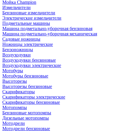
Мойка Champion
Измельчители
Бензиновые измельчители
Электрические измельчители
Подметальные машины
Машина подметально-уборочная бензиновая
Машина подметально-уборочная механическая
Садовые ножницы
Ножницы электрические
Бензоножницы
Воздуходувки
Воздуходувки бензиновые
Воздуходувки электрические
Мотобуры
Мотобуры бензиновые
Высоторезы
Высоторезы бензиновые
Скарификаторы
Скарификаторы электрические
Скарификаторы бензиновые
Мотопомпы
Бензиновые мотопомпы
Дизельные мотопомпы
Мотодрели
Мотодрели бензиновые