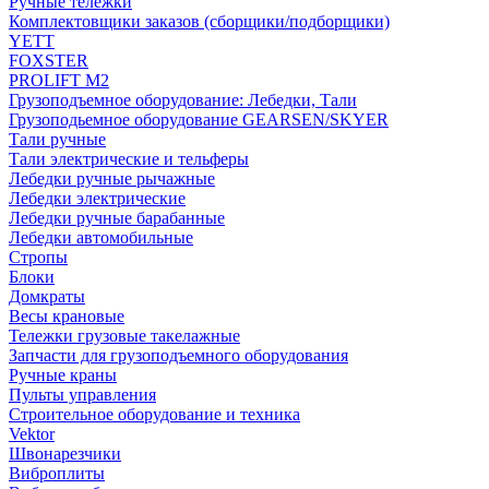
Ручные тележки
Комплектовщики заказов (сборщики/подборщики)
YETT
FOXSTER
PROLIFT M2
Грузоподъемное оборудование: Лебедки, Тали
Грузоподьемное оборудование GEARSEN/SKYER
Тали ручные
Тали электрические и тельферы
Лебедки ручные рычажные
Лебедки электрические
Лебедки ручные барабанные
Лебедки автомобильные
Стропы
Блоки
Домкраты
Весы крановые
Тележки грузовые такелажные
Запчасти для грузоподъемного оборудования
Ручные краны
Пульты управления
Строительное оборудование и техника
Vektor
Швонарезчики
Виброплиты