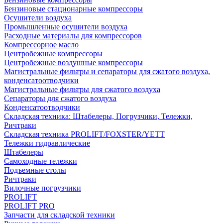
Бензиновые стационарные компрессоры
Осушители воздуха
Промышленные осушители воздуха
Расходные материалы для компрессоров
Компрессорное масло
Центробежные компрессоры
Центробежные воздушные компрессоры
Магистральные фильтры и сепараторы для сжатого воздуха,
конденсатоотводчики
Магистральные фильтры для сжатого воздуха
Сепараторы для сжатого воздуха
Конденсатоотводчики
Складская техника: Штабелеры, Погрузчики, Тележки,
Ричтраки
Складская техника PROLIFT/FOXSTER/YETT
Тележки гидравлические
Штабелеры
Самоходные тележки
Подъемные столы
Ричтраки
Вилочные погрузчики
PROLIFT
PROLIFT PRO
Запчасти для складской техники