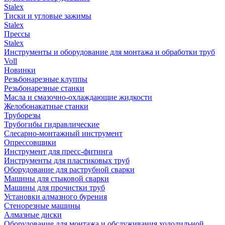
Stalex
Тиски и угловые зажимы
Stalex
Прессы
Stalex
Инструменты и оборудование для монтажа и обработки труб
Voll
Новинки
Резьбонарезные клуппы
Резьбонарезные станки
Масла и смазочно-охлаждающие жидкости
Желобонакатные станки
Труборезы
Трубогибы гидравлические
Слесарно-монтажный инструмент
Опрессовщики
Инструмент для пресс-фитинга
Инструменты для пластиковых труб
Оборудование для раструбной сварки
Машины для стыковой сварки
Машины для прочистки труб
Установки алмазного бурения
Стенорезные машины
Алмазные диски
Оборудование для монтажа и обслуживания холодильной