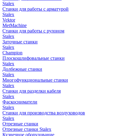
Stalex
Станки для работы с арматурой
Stalex
Vektor
MetMachine
Станки для работы с рулоном
Stalex
Заточные станки
Stalex
Champion
Плоскошлифовальные станки
Stalex
Долбежные станки
Stalex
Многофункциональные станки
Stalex
Станки для разделки кабеля
Stalex
Фаскосниматели
Stalex
Станки для производства воздуховодов
Stalex
Отрезные станки
Отрезные станки Stalex
Кузнечное оборудование