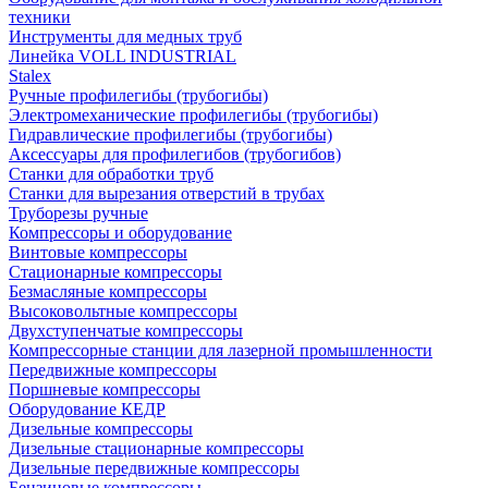
техники
Инструменты для медных труб
Линейка VOLL INDUSTRIAL
Stalex
Ручные профилегибы (трубогибы)
Электромеханические профилегибы (трубогибы)
Гидравлические профилегибы (трубогибы)
Аксессуары для профилегибов (трубогибов)
Станки для обработки труб
Станки для вырезания отверстий в трубах
Труборезы ручные
Компрессоры и оборудование
Винтовые компрессоры
Стационарные компрессоры
Безмасляные компрессоры
Высоковольтные компрессоры
Двухступенчатые компрессоры
Компрессорные станции для лазерной промышленности
Передвижные компрессоры
Поршневые компрессоры
Оборудование КЕДР
Дизельные компрессоры
Дизельные стационарные компрессоры
Дизельные передвижные компрессоры
Бензиновые компрессоры