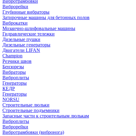
Вибротрамбовки
Виброрейки
Глубинные вибраторы
Затирочные машины для бетонных полов
Виброкатки
Мозаично-шлифовальные машины
Гидравлические тележки
Дизельные пушки
Дизельные генераторы
Двигатели LIFAN
Champion
Резчики швов
Бензорезы
Вибраторы
Виброплиты
Генераторы
КЕДР
Генераторы
NORSU
Строительные люльки
Строительные подъемники
Запасные части к строительным люлькам
Виброплиты
Виброрейки
Вибротрамбовки (вибронога)