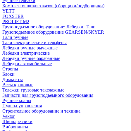
Ручные тележки
Комплектовщики заказов (сборщики/подборщики)
YETT
FOXSTER
PROLIFT M2
Грузоподъемное оборудование: Лебедки, Тали
Грузоподьемное оборудование GEARSEN/SKYER
Тали ручные
Тали электрические и тельферы
Лебедки ручные рычажные
Лебедки электрические
Лебедки ручные барабанные
Лебедки автомобильные
Стропы
Блоки
Домкраты
Весы крановые
Тележки грузовые такелажные
Запчасти для грузоподъемного оборудования
Ручные краны
Пульты управления
Строительное оборудование и техника
Vektor
Швонарезчики
Виброплиты