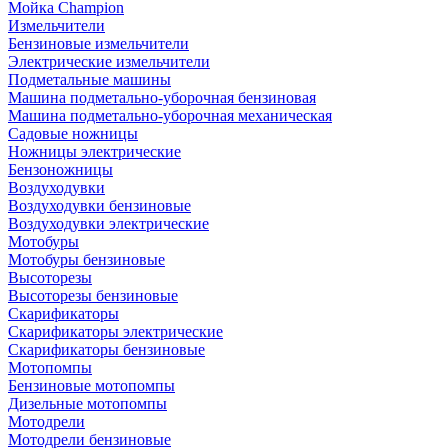
Мойка Champion
Измельчители
Бензиновые измельчители
Электрические измельчители
Подметальные машины
Машина подметально-уборочная бензиновая
Машина подметально-уборочная механическая
Садовые ножницы
Ножницы электрические
Бензоножницы
Воздуходувки
Воздуходувки бензиновые
Воздуходувки электрические
Мотобуры
Мотобуры бензиновые
Высоторезы
Высоторезы бензиновые
Скарификаторы
Скарификаторы электрические
Скарификаторы бензиновые
Мотопомпы
Бензиновые мотопомпы
Дизельные мотопомпы
Мотодрели
Мотодрели бензиновые