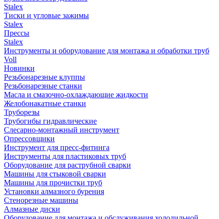
Stalex
Тиски и угловые зажимы
Stalex
Прессы
Stalex
Инструменты и оборудование для монтажа и обработки труб
Voll
Новинки
Резьбонарезные клуппы
Резьбонарезные станки
Масла и смазочно-охлаждающие жидкости
Желобонакатные станки
Труборезы
Трубогибы гидравлические
Слесарно-монтажный инструмент
Опрессовщики
Инструмент для пресс-фитинга
Инструменты для пластиковых труб
Оборудование для раструбной сварки
Машины для стыковой сварки
Машины для прочистки труб
Установки алмазного бурения
Стенорезные машины
Алмазные диски
Оборудование для монтажа и обслуживания холодильной