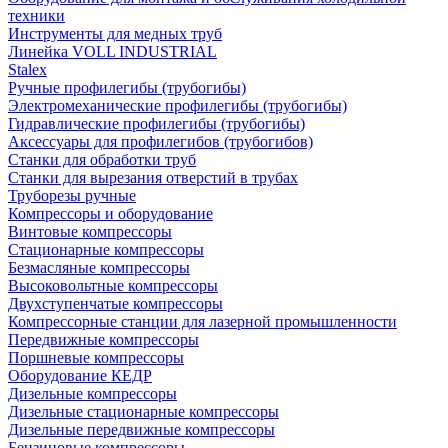
техники
Инструменты для медных труб
Линейка VOLL INDUSTRIAL
Stalex
Ручные профилегибы (трубогибы)
Электромеханические профилегибы (трубогибы)
Гидравлические профилегибы (трубогибы)
Аксессуары для профилегибов (трубогибов)
Станки для обработки труб
Станки для вырезания отверстий в трубах
Труборезы ручные
Компрессоры и оборудование
Винтовые компрессоры
Стационарные компрессоры
Безмасляные компрессоры
Высоковольтные компрессоры
Двухступенчатые компрессоры
Компрессорные станции для лазерной промышленности
Передвижные компрессоры
Поршневые компрессоры
Оборудование КЕДР
Дизельные компрессоры
Дизельные стационарные компрессоры
Дизельные передвижные компрессоры
Бензиновые компрессоры