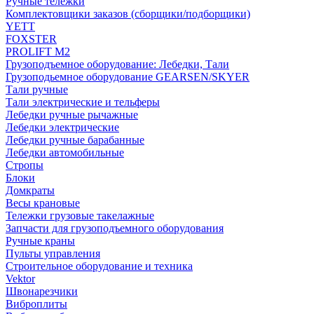
Ручные тележки
Комплектовщики заказов (сборщики/подборщики)
YETT
FOXSTER
PROLIFT M2
Грузоподъемное оборудование: Лебедки, Тали
Грузоподьемное оборудование GEARSEN/SKYER
Тали ручные
Тали электрические и тельферы
Лебедки ручные рычажные
Лебедки электрические
Лебедки ручные барабанные
Лебедки автомобильные
Стропы
Блоки
Домкраты
Весы крановые
Тележки грузовые такелажные
Запчасти для грузоподъемного оборудования
Ручные краны
Пульты управления
Строительное оборудование и техника
Vektor
Швонарезчики
Виброплиты