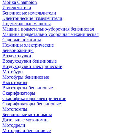
Мойка Champion
Измельчители
Бензиновые измельчители
Электрические измельчители
Подметальные машины
Машина подметально-уборочная бензиновая
Машина подметально-уборочная механическая
Садовые ножницы
Ножницы электрические
Бензоножницы
Воздуходувки
Воздуходувки бензиновые
Воздуходувки электрические
Мотобуры
Мотобуры бензиновые
Высоторезы
Высоторезы бензиновые
Скарификаторы
Скарификаторы электрические
Скарификаторы бензиновые
Мотопомпы
Бензиновые мотопомпы
Дизельные мотопомпы
Мотодрели
Мотодрели бензиновые