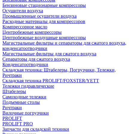
Бензиновые стационарные компрессоры
Осушители воздуха
Промышленные осушители воздуха
Расходные материалы для компрессоров
Компрессорное масло
Центробежные компрессоры
Центробежные воздушные компрессоры
Магистральные фильтры и сепараторы для сжатого воздуха,
конденсатоотводчики
Магистральные фильтры для сжатого воздуха
Сепараторы для сжатого воздуха
Конденсатоотводчики
Складская техника: Штабелеры, Погрузчики, Тележки,
Ричтраки
Складская техника PROLIFT/FOXSTER/YETT
Тележки гидравлические
Штабелеры
Самоходные тележки
Подъемные столы
Ричтраки
Вилочные погрузчики
PROLIFT
PROLIFT PRO
Запчасти для складской техники