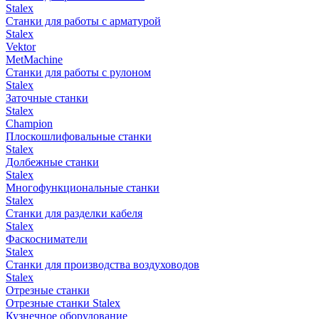
Stalex
Станки для работы с арматурой
Stalex
Vektor
MetMachine
Станки для работы с рулоном
Stalex
Заточные станки
Stalex
Champion
Плоскошлифовальные станки
Stalex
Долбежные станки
Stalex
Многофункциональные станки
Stalex
Станки для разделки кабеля
Stalex
Фаскосниматели
Stalex
Станки для производства воздуховодов
Stalex
Отрезные станки
Отрезные станки Stalex
Кузнечное оборудование