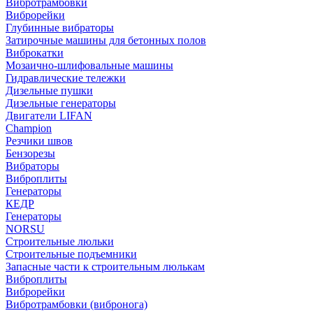
Вибротрамбовки
Виброрейки
Глубинные вибраторы
Затирочные машины для бетонных полов
Виброкатки
Мозаично-шлифовальные машины
Гидравлические тележки
Дизельные пушки
Дизельные генераторы
Двигатели LIFAN
Champion
Резчики швов
Бензорезы
Вибраторы
Виброплиты
Генераторы
КЕДР
Генераторы
NORSU
Строительные люльки
Строительные подъемники
Запасные части к строительным люлькам
Виброплиты
Виброрейки
Вибротрамбовки (вибронога)