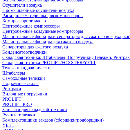
Осушители воздуха
Промышленные осушители воздуха
Расходные материалы для компрессоров
Компрессорное масло
Центробежные компрессоры
Центробежные воздушные компрессоры
Магистральные фильтры и сепараторы для сжатого воздуха, ко
Магистральные фильтры для сжатого воздуха
Сепараторы для сжатого воздуха
Конденсатоотводчики
Складская техника: Штабелеры, Погрузчики, Тележки, Ричтра
Складская техника PROLIFT/FOXSTER/YETT
Тележки гидравлические
Штабелеры
Самоходные тележки
Подъемные столы
Ричтраки
Вилочные погрузчики
PROLIFT
PROLIFT PRO
Запчасти для складской техники
Ручные тележки
Комплектовщики заказов (сборщики/подборщики)
YETT