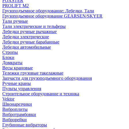
FOXSTER
PROLIFT M2
Грузоподъемное оборудование: Лебедки, Тали
Грузоподьемное оборудование GEARSEN/SKYER
Тали ручные
Тали электрические и тельферы
Лебедки ручные рычажные
Лебедки электрические
Лебедки ручные барабанные
Лебедки автомобильные
Стропы
Блоки
Домкраты
Весы крановые
Тележки грузовые такелажные
Запчасти для грузоподъемного оборудования
Ручные краны
Пульты управления
Строительное оборудование и техника
Vektor
Швонарезчики
Виброплиты
Вибротрамбовки
Виброрейки
Глубинные вибраторы