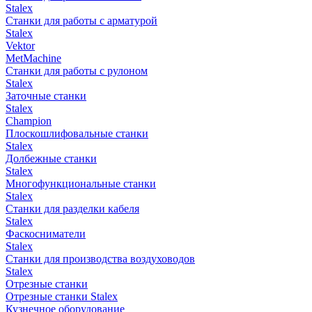
Stalex
Станки для работы с арматурой
Stalex
Vektor
MetMachine
Станки для работы с рулоном
Stalex
Заточные станки
Stalex
Champion
Плоскошлифовальные станки
Stalex
Долбежные станки
Stalex
Многофункциональные станки
Stalex
Станки для разделки кабеля
Stalex
Фаскосниматели
Stalex
Станки для производства воздуховодов
Stalex
Отрезные станки
Отрезные станки Stalex
Кузнечное оборудование