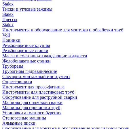
Stalex
Тиски и угловые зажимы
Stalex
Прессы
Stalex
Инструменты и оборудование для монтажа и обработки труб
Voll
Новинки
Резьбонарезные клуппы
Резьбонарезные станки
Масла и смазочно-охлаждающие жидкости
Желобонакатные станки
Труборезы
Трубогибы гидравлические
Слесарно-монтажный инструмент
Опрессовщики
Инструмент для пресс-фитинга
Инструменты для пластиковых труб
Оборудование для раструбной сварки
Машины для стыковой сварки
Машины для прочистки труб
Установки алмазного бурения
Стенорезные машины
Алмазные диски
Оборудование для монтажа и обслуживания холодильной техн