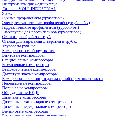
Инструменты для медных труб
Линейка VOLL INDUSTRIAL
Stalex
Ручные профилегибы (трубогибы)
Электромеханические профилегибы (трубогибы)
Гидравлические профилегибы (трубогибы)
Аксессуары для профилегибов (трубогибов)
Станки для обработки труб
Станки для вырезания отверстий в трубах
Труборезы ручные
Компрессоры и оборудование
Винтовые компрессоры
Стационарные компрессоры
Безмасляные компрессоры
Высоковольтные компрессоры
Двухступенчатые компрессоры
Компрессорные станции для лазерной промышленности
Передвижные компрессоры
Поршневые компрессоры
Оборудование КЕДР
Дизельные компрессоры
Дизельные стационарные компрессоры
Дизельные передвижные компрессоры
Бензиновые компрессоры
Бензиновые стационарные компрессоры