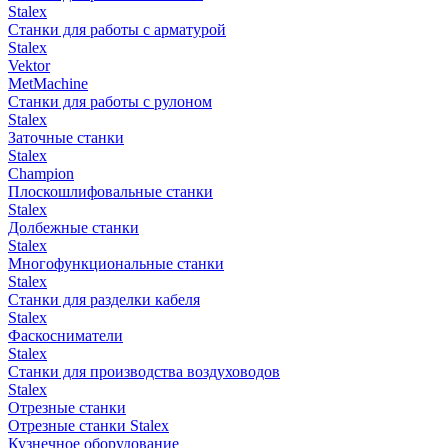
Stalex
Станки для работы с арматурой
Stalex
Vektor
MetMachine
Станки для работы с рулоном
Stalex
Заточные станки
Stalex
Champion
Плоскошлифовальные станки
Stalex
Долбежные станки
Stalex
Многофункциональные станки
Stalex
Станки для разделки кабеля
Stalex
Фаскосниматели
Stalex
Станки для производства воздуховодов
Stalex
Отрезные станки
Отрезные станки Stalex
Кузнечное оборудование