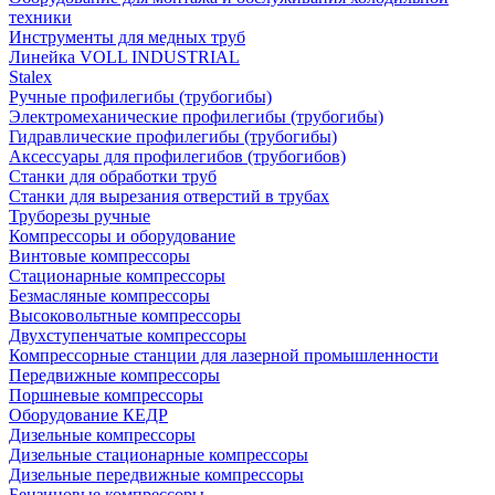
техники
Инструменты для медных труб
Линейка VOLL INDUSTRIAL
Stalex
Ручные профилегибы (трубогибы)
Электромеханические профилегибы (трубогибы)
Гидравлические профилегибы (трубогибы)
Аксессуары для профилегибов (трубогибов)
Станки для обработки труб
Станки для вырезания отверстий в трубах
Труборезы ручные
Компрессоры и оборудование
Винтовые компрессоры
Стационарные компрессоры
Безмасляные компрессоры
Высоковольтные компрессоры
Двухступенчатые компрессоры
Компрессорные станции для лазерной промышленности
Передвижные компрессоры
Поршневые компрессоры
Оборудование КЕДР
Дизельные компрессоры
Дизельные стационарные компрессоры
Дизельные передвижные компрессоры
Бензиновые компрессоры