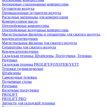
Бензиновые стационарные компрессоры
Осушители воздуха
Промышленные осушители воздуха
Расходные материалы для компрессоров
Компрессорное масло
Центробежные компрессоры
Центробежные воздушные компрессоры
Магистральные фильтры и сепараторы для сжатого воздуха,
конденсатоотводчики
Магистральные фильтры для сжатого воздуха
Сепараторы для сжатого воздуха
Конденсатоотводчики
Складская техника: Штабелеры, Погрузчики, Тележки,
Ричтраки
Складская техника PROLIFT/FOXSTER/YETT
Тележки гидравлические
Штабелеры
Самоходные тележки
Подъемные столы
Ричтраки
Вилочные погрузчики
PROLIFT
PROLIFT PRO
Запчасти для складской техники