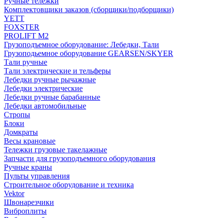
Ручные тележки
Комплектовщики заказов (сборщики/подборщики)
YETT
FOXSTER
PROLIFT M2
Грузоподъемное оборудование: Лебедки, Тали
Грузоподьемное оборудование GEARSEN/SKYER
Тали ручные
Тали электрические и тельферы
Лебедки ручные рычажные
Лебедки электрические
Лебедки ручные барабанные
Лебедки автомобильные
Стропы
Блоки
Домкраты
Весы крановые
Тележки грузовые такелажные
Запчасти для грузоподъемного оборудования
Ручные краны
Пульты управления
Строительное оборудование и техника
Vektor
Швонарезчики
Виброплиты