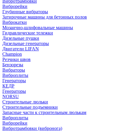
Вибротрамбовки
Виброрейки
Глубинные вибраторы
Затирочные машины для бетонных полов
Виброкатки
Мозаично-шлифовальные машины
Гидравлические тележки
Дизельные пушки
Дизельные генераторы
Двигатели LIFAN
Champion
Резчики швов
Бензорезы
Вибраторы
Виброплиты
Генераторы
КЕДР
Генераторы
NORSU
Строительные люльки
Строительные подъемники
Запасные части к строительным люлькам
Виброплиты
Виброрейки
Вибротрамбовки (вибронога)