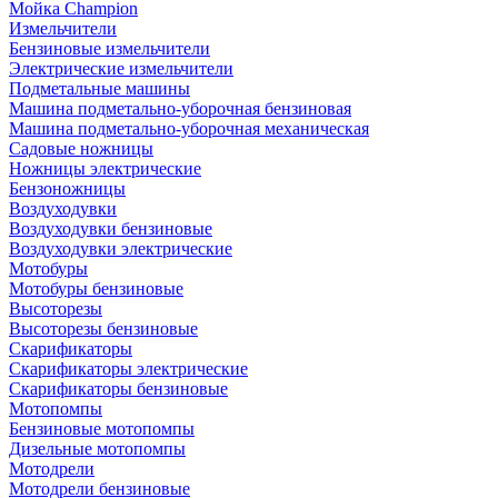
Мойка Champion
Измельчители
Бензиновые измельчители
Электрические измельчители
Подметальные машины
Машина подметально-уборочная бензиновая
Машина подметально-уборочная механическая
Садовые ножницы
Ножницы электрические
Бензоножницы
Воздуходувки
Воздуходувки бензиновые
Воздуходувки электрические
Мотобуры
Мотобуры бензиновые
Высоторезы
Высоторезы бензиновые
Скарификаторы
Скарификаторы электрические
Скарификаторы бензиновые
Мотопомпы
Бензиновые мотопомпы
Дизельные мотопомпы
Мотодрели
Мотодрели бензиновые