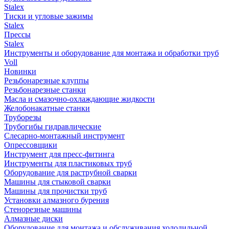
Stalex
Тиски и угловые зажимы
Stalex
Прессы
Stalex
Инструменты и оборудование для монтажа и обработки труб
Voll
Новинки
Резьбонарезные клуппы
Резьбонарезные станки
Масла и смазочно-охлаждающие жидкости
Желобонакатные станки
Труборезы
Трубогибы гидравлические
Слесарно-монтажный инструмент
Опрессовщики
Инструмент для пресс-фитинга
Инструменты для пластиковых труб
Оборудование для раструбной сварки
Машины для стыковой сварки
Машины для прочистки труб
Установки алмазного бурения
Стенорезные машины
Алмазные диски
Оборудование для монтажа и обслуживания холодильной