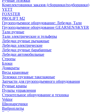
Ручные тележки
Комплектовщики заказов (сборщики/подборщики)
YETT
FOXSTER
PROLIFT M2
Грузоподъемное оборудование: Лебедки, Тали
Грузоподьемное оборудование GEARSEN/SKYER
Тали ручные
Тали электрические и тельферы
Лебедки ручные рычажные
Лебедки электрические
Лебедки ручные барабанные
Лебедки автомобильные
Стропы
Блоки
Домкраты
Весы крановые
Тележки грузовые такелажные
Запчасти для грузоподъемного оборудования
Ручные краны
Пульты управления
Строительное оборудование и техника
Vektor
Швонарезчики
Виброплиты