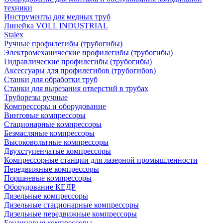
техники
Инструменты для медных труб
Линейка VOLL INDUSTRIAL
Stalex
Ручные профилегибы (трубогибы)
Электромеханические профилегибы (трубогибы)
Гидравлические профилегибы (трубогибы)
Аксессуары для профилегибов (трубогибов)
Станки для обработки труб
Станки для вырезания отверстий в трубах
Труборезы ручные
Компрессоры и оборудование
Винтовые компрессоры
Стационарные компрессоры
Безмасляные компрессоры
Высоковольтные компрессоры
Двухступенчатые компрессоры
Компрессорные станции для лазерной промышленности
Передвижные компрессоры
Поршневые компрессоры
Оборудование КЕДР
Дизельные компрессоры
Дизельные стационарные компрессоры
Дизельные передвижные компрессоры
Бензиновые компрессоры