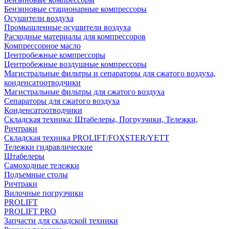
Бензиновые стационарные компрессоры
Осушители воздуха
Промышленные осушители воздуха
Расходные материалы для компрессоров
Компрессорное масло
Центробежные компрессоры
Центробежные воздушные компрессоры
Магистральные фильтры и сепараторы для сжатого воздуха,
конденсатоотводчики
Магистральные фильтры для сжатого воздуха
Сепараторы для сжатого воздуха
Конденсатоотводчики
Складская техника: Штабелеры, Погрузчики, Тележки,
Ричтраки
Складская техника PROLIFT/FOXSTER/YETT
Тележки гидравлические
Штабелеры
Самоходные тележки
Подъемные столы
Ричтраки
Вилочные погрузчики
PROLIFT
PROLIFT PRO
Запчасти для складской техники