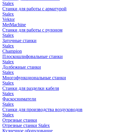
Stalex
Станки для работы с арматурой
Stalex
Vektor
MetMachine
Станки для работы с рулоном
Stalex
Заточные станки
Stalex
Champion
Плоскошлифовальные станки
Stalex
Долбежные станки
Stalex
Многофункциональные станки
Stalex
Станки для разделки кабеля
Stalex
Фаскосниматели
Stalex
Станки для производства воздуховодов
Stalex
Отрезные станки
Отрезные станки Stalex
Кузнечное оборудование