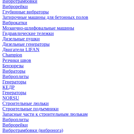
Вибротрамбовки
Виброрейки
Глубинные вибраторы
Затирочные машины для бетонных полов
Виброкатки
Мозаично-шлифовальные машины
Гидравлические тележки
Дизельные пушки
Дизельные генераторы
Двигатели LIFAN
Champion
Резчики швов
Бензорезы
Вибраторы
Виброплиты
Генераторы
КЕДР
Генераторы
NORSU
Строительные люльки
Строительные подъемники
Запасные части к строительным люлькам
Виброплиты
Виброрейки
Вибротрамбовки (вибронога)