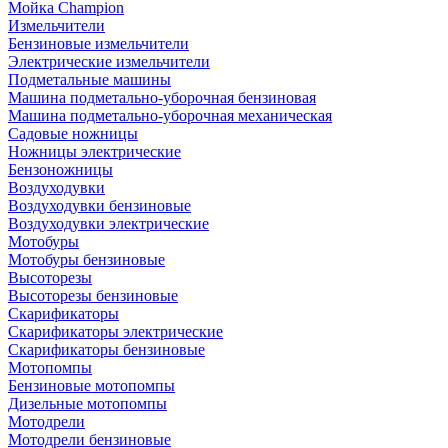
Мойка Champion
Измельчители
Бензиновые измельчители
Электрические измельчители
Подметальные машины
Машина подметально-уборочная бензиновая
Машина подметально-уборочная механическая
Садовые ножницы
Ножницы электрические
Бензоножницы
Воздуходувки
Воздуходувки бензиновые
Воздуходувки электрические
Мотобуры
Мотобуры бензиновые
Высоторезы
Высоторезы бензиновые
Скарификаторы
Скарификаторы электрические
Скарификаторы бензиновые
Мотопомпы
Бензиновые мотопомпы
Дизельные мотопомпы
Мотодрели
Мотодрели бензиновые