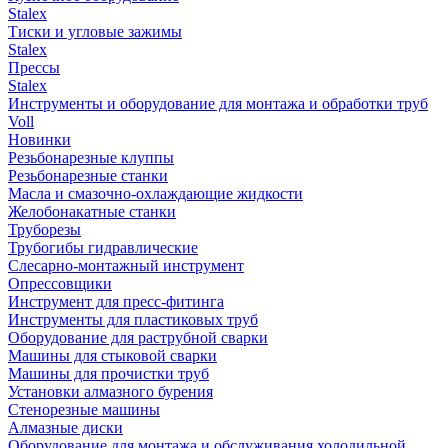
Stalex
Тиски и угловые зажимы
Stalex
Прессы
Stalex
Инструменты и оборудование для монтажа и обработки труб
Voll
Новинки
Резьбонарезные клуппы
Резьбонарезные станки
Масла и смазочно-охлаждающие жидкости
Желобонакатные станки
Труборезы
Трубогибы гидравлические
Слесарно-монтажный инструмент
Опрессовщики
Инструмент для пресс-фитинга
Инструменты для пластиковых труб
Оборудование для раструбной сварки
Машины для стыковой сварки
Машины для прочистки труб
Установки алмазного бурения
Стенорезные машины
Алмазные диски
Оборудование для монтажа и обслуживания холодильной