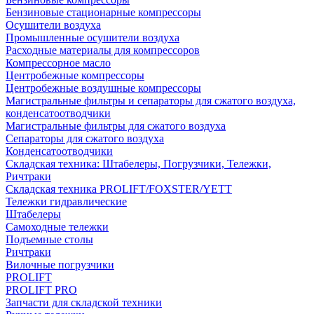
Бензиновые стационарные компрессоры
Осушители воздуха
Промышленные осушители воздуха
Расходные материалы для компрессоров
Компрессорное масло
Центробежные компрессоры
Центробежные воздушные компрессоры
Магистральные фильтры и сепараторы для сжатого воздуха,
конденсатоотводчики
Магистральные фильтры для сжатого воздуха
Сепараторы для сжатого воздуха
Конденсатоотводчики
Складская техника: Штабелеры, Погрузчики, Тележки,
Ричтраки
Складская техника PROLIFT/FOXSTER/YETT
Тележки гидравлические
Штабелеры
Самоходные тележки
Подъемные столы
Ричтраки
Вилочные погрузчики
PROLIFT
PROLIFT PRO
Запчасти для складской техники