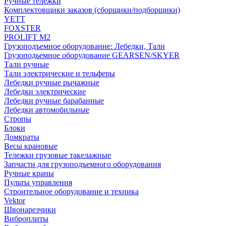
Ручные тележки
Комплектовщики заказов (сборщики/подборщики)
YETT
FOXSTER
PROLIFT M2
Грузоподъемное оборудование: Лебедки, Тали
Грузоподьемное оборудование GEARSEN/SKYER
Тали ручные
Тали электрические и тельферы
Лебедки ручные рычажные
Лебедки электрические
Лебедки ручные барабанные
Лебедки автомобильные
Стропы
Блоки
Домкраты
Весы крановые
Тележки грузовые такелажные
Запчасти для грузоподъемного оборудования
Ручные краны
Пульты управления
Строительное оборудование и техника
Vektor
Швонарезчики
Виброплиты