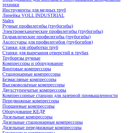
техники
Инструменты для медных труб
Линейка VOLL INDUSTRIAL
Stalex
Ручные профилегибы (трубогибы)
Электромеханические профилегибы (трубогибы)
Гидравлические профилегибы (трубогибы)
Аксессуары для профилегибов (трубогибов)
Станки для обработки труб
Станки для вырезания отверстий в трубах
Труборезы ручные
Компрессоры и оборудование
Винтовые компрессоры
Стационарные компрессоры
Безмасляные компрессоры
Высоковольтные компрессоры
Двухступенчатые компрессоры
Компрессорные станции для лазерной промышленности
Передвижные компрессоры
Поршневые компрессоры
Оборудование КЕДР
Дизельные компрессоры
Дизельные стационарные компрессоры
Дизельные передвижные компрессоры
Бензиновые компрессоры