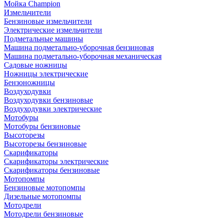
Мойка Champion
Измельчители
Бензиновые измельчители
Электрические измельчители
Подметальные машины
Машина подметально-уборочная бензиновая
Машина подметально-уборочная механическая
Садовые ножницы
Ножницы электрические
Бензоножницы
Воздуходувки
Воздуходувки бензиновые
Воздуходувки электрические
Мотобуры
Мотобуры бензиновые
Высоторезы
Высоторезы бензиновые
Скарификаторы
Скарификаторы электрические
Скарификаторы бензиновые
Мотопомпы
Бензиновые мотопомпы
Дизельные мотопомпы
Мотодрели
Мотодрели бензиновые