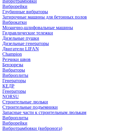
Вибротрамбовки
Виброрейки
Глубинные вибраторы
Затирочные машины для бетонных полов
Виброкатки
Мозаично-шлифовальные машины
Гидравлические тележки
Дизельные пушки
Дизельные генераторы
Двигатели LIFAN
Champion
Резчики швов
Бензорезы
Вибраторы
Виброплиты
Генераторы
КЕДР
Генераторы
NORSU
Строительные люльки
Строительные подъемники
Запасные части к строительным люлькам
Виброплиты
Виброрейки
Вибротрамбовки (вибронога)