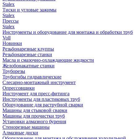
Stalex
Тиски и угловые зажимы
Stalex
Прессы
Stalex
Инструменты и оборудование для монтажа и обработки труб
Voll
Новинки
Резьбонарезные клуппы
Резьбонарезные станки
Масла и смазочно-охлаждающие жидкости
Желобонакатные станки
Труборезы
Трубогибы гидравлические
Слесарно-монтажный инструмент
Опрессовщики
Инструмент для пресс-фитинга
Инструменты для пластиковых труб
Оборудование для раструбной сварки
Машины для стыковой сварки
Машины для прочистки труб
Установки алмазного бурения
Стенорезные машины
Алмазные диски
Оборудование для монтажа и обслуживания холодильной