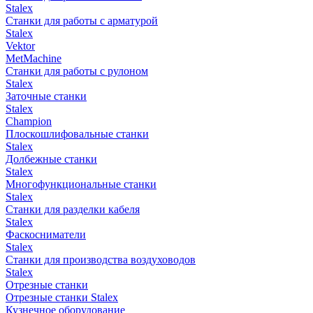
Stalex
Станки для работы с арматурой
Stalex
Vektor
MetMachine
Станки для работы с рулоном
Stalex
Заточные станки
Stalex
Champion
Плоскошлифовальные станки
Stalex
Долбежные станки
Stalex
Многофункциональные станки
Stalex
Станки для разделки кабеля
Stalex
Фаскосниматели
Stalex
Станки для производства воздуховодов
Stalex
Отрезные станки
Отрезные станки Stalex
Кузнечное оборудование