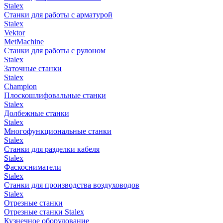
Stalex
Станки для работы с арматурой
Stalex
Vektor
MetMachine
Станки для работы с рулоном
Stalex
Заточные станки
Stalex
Champion
Плоскошлифовальные станки
Stalex
Долбежные станки
Stalex
Многофункциональные станки
Stalex
Станки для разделки кабеля
Stalex
Фаскосниматели
Stalex
Станки для производства воздуховодов
Stalex
Отрезные станки
Отрезные станки Stalex
Кузнечное оборудование