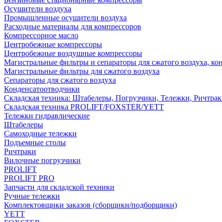
Осушители воздуха
Промышленные осушители воздуха
Расходные материалы для компрессоров
Компрессорное масло
Центробежные компрессоры
Центробежные воздушные компрессоры
Магистральные фильтры и сепараторы для сжатого воздуха, ко
Магистральные фильтры для сжатого воздуха
Сепараторы для сжатого воздуха
Конденсатоотводчики
Складская техника: Штабелеры, Погрузчики, Тележки, Ричтра
Складская техника PROLIFT/FOXSTER/YETT
Тележки гидравлические
Штабелеры
Самоходные тележки
Подъемные столы
Ричтраки
Вилочные погрузчики
PROLIFT
PROLIFT PRO
Запчасти для складской техники
Ручные тележки
Комплектовщики заказов (сборщики/подборщики)
YETT