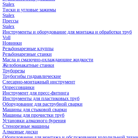
Stalex
Тиски и угловые зажимы
Stalex
Прессы
Stalex
Инструменты и оборудование для монтажа и обработки труб
Voll
Новинки
Резьбонарезные клуппы
Резьбонарезные станки
Масла и смазочно-охлаждающие жидкости
Желобонакатные станки
Труборезы
Трубогибы гидравлические
Слесарно-монтажный инструмент
Опрессовщики
Инструмент для пресс-фитинга
Инструменты для пластиковых труб
Оборудование для раструбной сварки
Машины для стыковой сварки
Машины для прочистки труб
Установки алмазного бурения
Стенорезные машины
Алмазные диски
Оборудование для монтажа и обслуживания холодильной техн