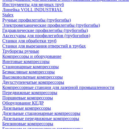
Инструменты для медных труб
Линейка VOLL INDUSTRIAL
Stalex
Ручные профилегибы (трубогибы)
Электромеханические профилегибы (трубогибы)
Гидравлические профилегибы (трубогибы)
Аксессуары для профилегибов (трубогибов)
Станки для обработки труб
Станки для вырезания отверстий в трубах
Труборезы ручные
Компрессоры и оборудование
Винтовые компрессоры
Стационарные компрессоры
Безмасляные компрессоры
Высоковольтные компрессоры
Двухступенчатые компрессоры
Компрессорные станции для лазерной промышленности
Передвижные компрессоры
Поршневые компрессоры
Оборудование КЕДР
Дизельные компрессоры
Дизельные стационарные компрессоры
Дизельные передвижные компрессоры
Бензиновые компрессоры
Бензиновые стационарные компрессоры