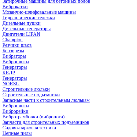
Затирочные машины для бетонных полов
Виброкатки
Мозаично-шлифовальные машины
Гидравлические тележки
Дизельные пушки
Дизельные генераторы
Двигатели LIFAN
Champion
Резчики швов
Бензорезы
Вибраторы
Виброплиты
Генераторы
КЕДР
Генераторы
NORSU
Строительные люльки
Строительные подъемники
Запасные части к строительным люлькам
Виброплиты
Виброрейки
Вибротрамбовки (вибронога)
Запчасти для строительных подъемников
Садово-парковая техника
Цепные пилы