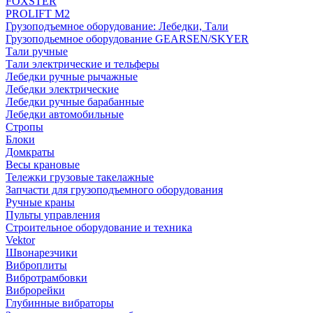
FOXSTER
PROLIFT M2
Грузоподъемное оборудование: Лебедки, Тали
Грузоподьемное оборудование GEARSEN/SKYER
Тали ручные
Тали электрические и тельферы
Лебедки ручные рычажные
Лебедки электрические
Лебедки ручные барабанные
Лебедки автомобильные
Стропы
Блоки
Домкраты
Весы крановые
Тележки грузовые такелажные
Запчасти для грузоподъемного оборудования
Ручные краны
Пульты управления
Строительное оборудование и техника
Vektor
Швонарезчики
Виброплиты
Вибротрамбовки
Виброрейки
Глубинные вибраторы