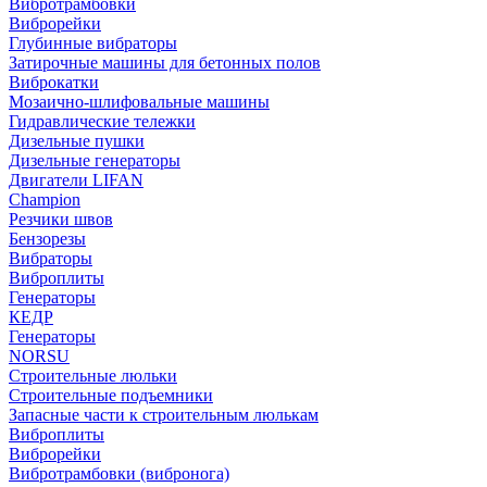
Вибротрамбовки
Виброрейки
Глубинные вибраторы
Затирочные машины для бетонных полов
Виброкатки
Мозаично-шлифовальные машины
Гидравлические тележки
Дизельные пушки
Дизельные генераторы
Двигатели LIFAN
Champion
Резчики швов
Бензорезы
Вибраторы
Виброплиты
Генераторы
КЕДР
Генераторы
NORSU
Строительные люльки
Строительные подъемники
Запасные части к строительным люлькам
Виброплиты
Виброрейки
Вибротрамбовки (вибронога)