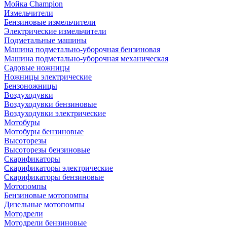
Мойка Champion
Измельчители
Бензиновые измельчители
Электрические измельчители
Подметальные машины
Машина подметально-уборочная бензиновая
Машина подметально-уборочная механическая
Садовые ножницы
Ножницы электрические
Бензоножницы
Воздуходувки
Воздуходувки бензиновые
Воздуходувки электрические
Мотобуры
Мотобуры бензиновые
Высоторезы
Высоторезы бензиновые
Скарификаторы
Скарификаторы электрические
Скарификаторы бензиновые
Мотопомпы
Бензиновые мотопомпы
Дизельные мотопомпы
Мотодрели
Мотодрели бензиновые