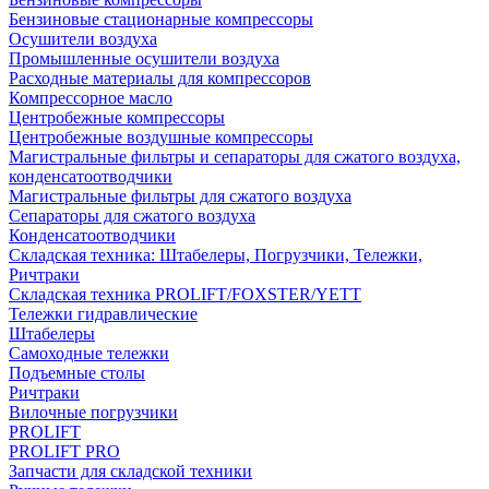
Бензиновые стационарные компрессоры
Осушители воздуха
Промышленные осушители воздуха
Расходные материалы для компрессоров
Компрессорное масло
Центробежные компрессоры
Центробежные воздушные компрессоры
Магистральные фильтры и сепараторы для сжатого воздуха,
конденсатоотводчики
Магистральные фильтры для сжатого воздуха
Сепараторы для сжатого воздуха
Конденсатоотводчики
Складская техника: Штабелеры, Погрузчики, Тележки,
Ричтраки
Складская техника PROLIFT/FOXSTER/YETT
Тележки гидравлические
Штабелеры
Самоходные тележки
Подъемные столы
Ричтраки
Вилочные погрузчики
PROLIFT
PROLIFT PRO
Запчасти для складской техники