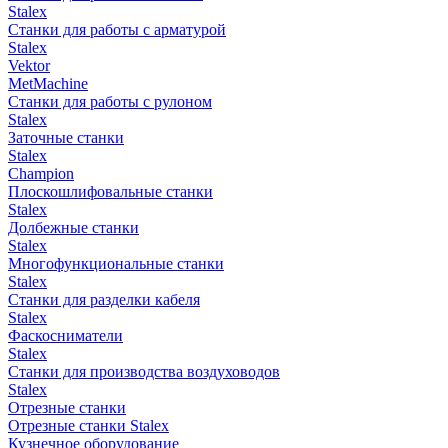
Stalex
Станки для работы с арматурой
Stalex
Vektor
MetMachine
Станки для работы с рулоном
Stalex
Заточные станки
Stalex
Champion
Плоскошлифовальные станки
Stalex
Долбежные станки
Stalex
Многофункциональные станки
Stalex
Станки для разделки кабеля
Stalex
Фаскосниматели
Stalex
Станки для производства воздуховодов
Stalex
Отрезные станки
Отрезные станки Stalex
Кузнечное оборудование