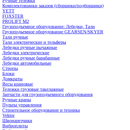
Ручные тележки
Комплектовщики заказов (сборщики/подборщики)
YETT
FOXSTER
PROLIFT M2
Грузоподъемное оборудование: Лебедки, Тали
Грузоподьемное оборудование GEARSEN/SKYER
Тали ручные
Тали электрические и тельферы
Лебедки ручные рычажные
Лебедки электрические
Лебедки ручные барабанные
Лебедки автомобильные
Стропы
Блоки
Домкраты
Весы крановые
Тележки грузовые такелажные
Запчасти для грузоподъемного оборудования
Ручные краны
Пульты управления
Строительное оборудование и техника
Vektor
Швонарезчики
Виброплиты