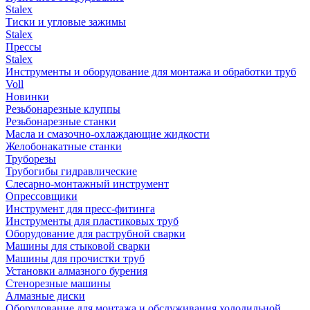
Stalex
Тиски и угловые зажимы
Stalex
Прессы
Stalex
Инструменты и оборудование для монтажа и обработки труб
Voll
Новинки
Резьбонарезные клуппы
Резьбонарезные станки
Масла и смазочно-охлаждающие жидкости
Желобонакатные станки
Труборезы
Трубогибы гидравлические
Слесарно-монтажный инструмент
Опрессовщики
Инструмент для пресс-фитинга
Инструменты для пластиковых труб
Оборудование для раструбной сварки
Машины для стыковой сварки
Машины для прочистки труб
Установки алмазного бурения
Стенорезные машины
Алмазные диски
Оборудование для монтажа и обслуживания холодильной