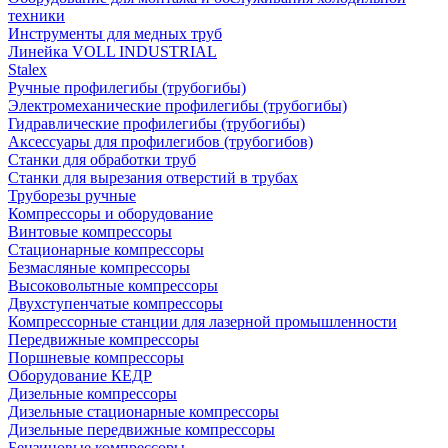
техники
Инструменты для медных труб
Линейка VOLL INDUSTRIAL
Stalex
Ручные профилегибы (трубогибы)
Электромеханические профилегибы (трубогибы)
Гидравлические профилегибы (трубогибы)
Аксессуары для профилегибов (трубогибов)
Станки для обработки труб
Станки для вырезания отверстий в трубах
Труборезы ручные
Компрессоры и оборудование
Винтовые компрессоры
Стационарные компрессоры
Безмасляные компрессоры
Высоковольтные компрессоры
Двухступенчатые компрессоры
Компрессорные станции для лазерной промышленности
Передвижные компрессоры
Поршневые компрессоры
Оборудование КЕДР
Дизельные компрессоры
Дизельные стационарные компрессоры
Дизельные передвижные компрессоры
Бензиновые компрессоры