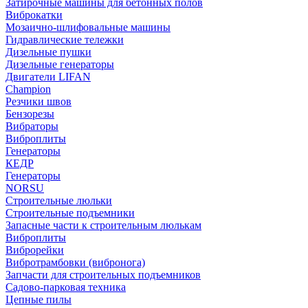
Затирочные машины для бетонных полов
Виброкатки
Мозаично-шлифовальные машины
Гидравлические тележки
Дизельные пушки
Дизельные генераторы
Двигатели LIFAN
Champion
Резчики швов
Бензорезы
Вибраторы
Виброплиты
Генераторы
КЕДР
Генераторы
NORSU
Строительные люльки
Строительные подъемники
Запасные части к строительным люлькам
Виброплиты
Виброрейки
Вибротрамбовки (вибронога)
Запчасти для строительных подъемников
Садово-парковая техника
Цепные пилы