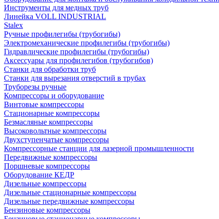
Инструменты для медных труб
Линейка VOLL INDUSTRIAL
Stalex
Ручные профилегибы (трубогибы)
Электромеханические профилегибы (трубогибы)
Гидравлические профилегибы (трубогибы)
Аксессуары для профилегибов (трубогибов)
Станки для обработки труб
Станки для вырезания отверстий в трубах
Труборезы ручные
Компрессоры и оборудование
Винтовые компрессоры
Стационарные компрессоры
Безмасляные компрессоры
Высоковольтные компрессоры
Двухступенчатые компрессоры
Компрессорные станции для лазерной промышленности
Передвижные компрессоры
Поршневые компрессоры
Оборудование КЕДР
Дизельные компрессоры
Дизельные стационарные компрессоры
Дизельные передвижные компрессоры
Бензиновые компрессоры
Бензиновые стационарные компрессоры