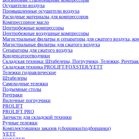
Осушители воздуха
Промышленные осушители воздуха
Расходные материалы для компрессоров
Компрессорное масло
Центробежные компрессоры
Центробежные воздушные компрессоры
Магистральные фильтры и сепараторы для сжатого воздуха, ко
Магистральные фильтры для сжатого воздуха
Сепараторы для сжатого воздуха
Конденсатоотводчики
Складская техника: Штабелеры, Погрузчики, Тележки, Ричтра
Складская техника PROLIFT/FOXSTER/YETT
Тележки гидравлические
Штабелеры
Самоходные тележки
Подъемные столы
Ричтраки
Вилочные погрузчики
PROLIFT
PROLIFT PRO
Запчасти для складской техники
Ручные тележки
Комплектовщики заказов (сборщики/подборщики)
YETT