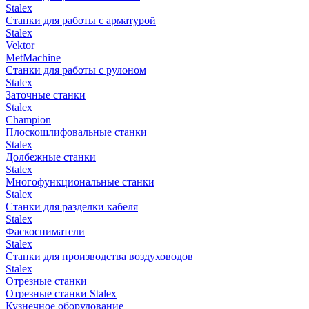
Stalex
Станки для работы с арматурой
Stalex
Vektor
MetMachine
Станки для работы с рулоном
Stalex
Заточные станки
Stalex
Champion
Плоскошлифовальные станки
Stalex
Долбежные станки
Stalex
Многофункциональные станки
Stalex
Станки для разделки кабеля
Stalex
Фаскосниматели
Stalex
Станки для производства воздуховодов
Stalex
Отрезные станки
Отрезные станки Stalex
Кузнечное оборудование