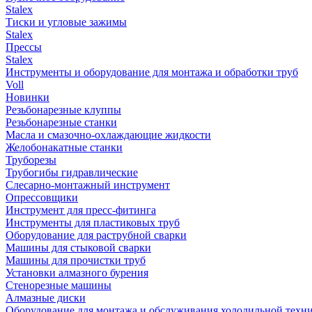
Stalex
Тиски и угловые зажимы
Stalex
Прессы
Stalex
Инструменты и оборудование для монтажа и обработки труб
Voll
Новинки
Резьбонарезные клуппы
Резьбонарезные станки
Масла и смазочно-охлаждающие жидкости
Желобонакатные станки
Труборезы
Трубогибы гидравлические
Слесарно-монтажный инструмент
Опрессовщики
Инструмент для пресс-фитинга
Инструменты для пластиковых труб
Оборудование для раструбной сварки
Машины для стыковой сварки
Машины для прочистки труб
Установки алмазного бурения
Стенорезные машины
Алмазные диски
Оборудование для монтажа и обслуживания холодильной техн