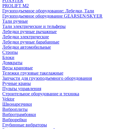
FOXSTER
PROLIFT M2
Грузоподъемное оборудование: Лебедки, Тали
Грузоподьемное оборудование GEARSEN/SKYER
Тали ручные
Тали электрические и тельферы
Лебедки ручные рычажные
Лебедки электрические
Лебедки ручные барабанные
Лебедки автомобильные
Стропы
Блоки
Домкраты
Весы крановые
Тележки грузовые такелажные
Запчасти для грузоподъемного оборудования
Ручные краны
Пульты управления
Строительное оборудование и техника
Vektor
Швонарезчики
Виброплиты
Вибротрамбовки
Виброрейки
Глубинные вибраторы