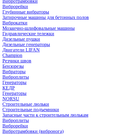
Вибротрамбовки
Виброрейки
Глубинные вибраторы
Затирочные машины для бетонных полов
Виброкатки
Мозаично-шлифовальные машины
Гидравлические тележки
Дизельные пушки
Дизельные генераторы
Двигатели LIFAN
Champion
Резчики швов
Бензорезы
Вибраторы
Виброплиты
Генераторы
КЕДР
Генераторы
NORSU
Строительные люльки
Строительные подъемники
Запасные части к строительным люлькам
Виброплиты
Виброрейки
Вибротрамбовки (вибронога)