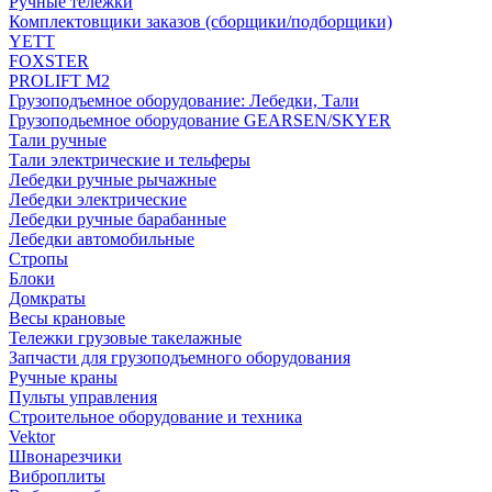
Ручные тележки
Комплектовщики заказов (сборщики/подборщики)
YETT
FOXSTER
PROLIFT M2
Грузоподъемное оборудование: Лебедки, Тали
Грузоподьемное оборудование GEARSEN/SKYER
Тали ручные
Тали электрические и тельферы
Лебедки ручные рычажные
Лебедки электрические
Лебедки ручные барабанные
Лебедки автомобильные
Стропы
Блоки
Домкраты
Весы крановые
Тележки грузовые такелажные
Запчасти для грузоподъемного оборудования
Ручные краны
Пульты управления
Строительное оборудование и техника
Vektor
Швонарезчики
Виброплиты