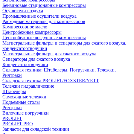
Бензиновые стационарные компрессоры
Осушители воздуха
Промышленные осушители воздуха
Расходные материалы для компрессоров
Компрессорное масло
Центробежные компрессоры
Центробежные воздушные компрессоры
Магистральные фильтры и сепараторы для сжатого воздуха,
конденсатоотводчики
Магистральные фильтры для сжатого воздуха
Сепараторы для сжатого воздуха
Конденсатоотводчики
Складская техника: Штабелеры, Погрузчики, Тележки,
Ричтраки
Складская техника PROLIFT/FOXSTER/YETT
Тележки гидравлические
Штабелеры
Самоходные тележки
Подъемные столы
Ричтраки
Вилочные погрузчики
PROLIFT
PROLIFT PRO
Запчасти для складской техники