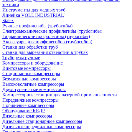
техники
Инструменты для медных труб
Линейка VOLL INDUSTRIAL
Stalex
Ручные профилегибы (трубогибы)
Электромеханические профилегибы (трубогибы)
Гидравлические профилегибы (трубогибы)
Аксессуары для профилегибов (трубогибов)
Станки для обработки труб
Станки для вырезания отверстий в трубах
Труборезы ручные
Компрессоры и оборудование
Винтовые компрессоры
Стационарные компрессоры
Безмасляные компрессоры
Высоковольтные компрессоры
Двухступенчатые компрессоры
Компрессорные станции для лазерной промышленности
Передвижные компрессоры
Поршневые компрессоры
Оборудование КЕДР
Дизельные компрессоры
Дизельные стационарные компрессоры
Дизельные передвижные компрессоры
Бензиновые компрессоры