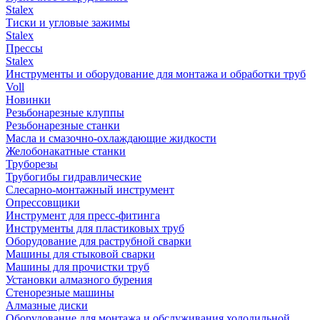
Stalex
Тиски и угловые зажимы
Stalex
Прессы
Stalex
Инструменты и оборудование для монтажа и обработки труб
Voll
Новинки
Резьбонарезные клуппы
Резьбонарезные станки
Масла и смазочно-охлаждающие жидкости
Желобонакатные станки
Труборезы
Трубогибы гидравлические
Слесарно-монтажный инструмент
Опрессовщики
Инструмент для пресс-фитинга
Инструменты для пластиковых труб
Оборудование для раструбной сварки
Машины для стыковой сварки
Машины для прочистки труб
Установки алмазного бурения
Стенорезные машины
Алмазные диски
Оборудование для монтажа и обслуживания холодильной