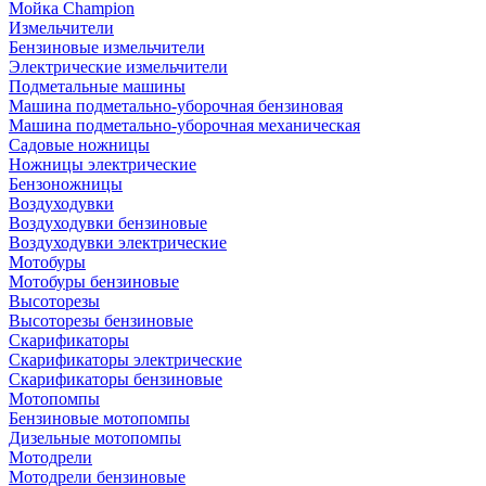
Мойка Champion
Измельчители
Бензиновые измельчители
Электрические измельчители
Подметальные машины
Машина подметально-уборочная бензиновая
Машина подметально-уборочная механическая
Садовые ножницы
Ножницы электрические
Бензоножницы
Воздуходувки
Воздуходувки бензиновые
Воздуходувки электрические
Мотобуры
Мотобуры бензиновые
Высоторезы
Высоторезы бензиновые
Скарификаторы
Скарификаторы электрические
Скарификаторы бензиновые
Мотопомпы
Бензиновые мотопомпы
Дизельные мотопомпы
Мотодрели
Мотодрели бензиновые