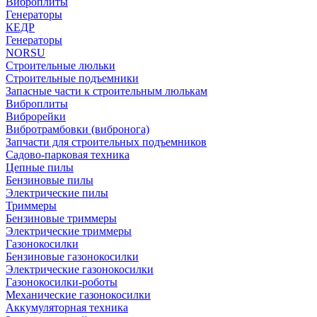
Виброплиты
Генераторы
КЕДР
Генераторы
NORSU
Строительные люльки
Строительные подъемники
Запасные части к строительным люлькам
Виброплиты
Виброрейки
Вибротрамбовки (вибронога)
Запчасти для строительных подъемников
Садово-парковая техника
Цепные пилы
Бензиновые пилы
Электрические пилы
Триммеры
Бензиновые триммеры
Электрические триммеры
Газонокосилки
Бензиновые газонокосилки
Электрические газонокосилки
Газонокосилки-роботы
Механические газонокосилки
Аккумуляторная техника