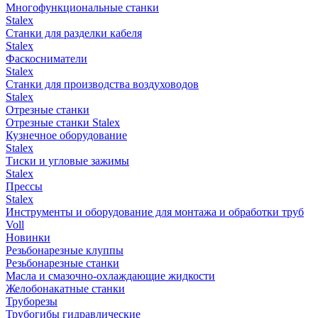
Многофункциональные станки
Stalex
Станки для разделки кабеля
Stalex
Фаскосниматели
Stalex
Станки для производства воздуховодов
Stalex
Отрезные станки
Отрезные станки Stalex
Кузнечное оборудование
Stalex
Тиски и угловые зажимы
Stalex
Прессы
Stalex
Инструменты и оборудование для монтажа и обработки труб
Voll
Новинки
Резьбонарезные клуппы
Резьбонарезные станки
Масла и смазочно-охлаждающие жидкости
Желобонакатные станки
Труборезы
Трубогибы гидравлические