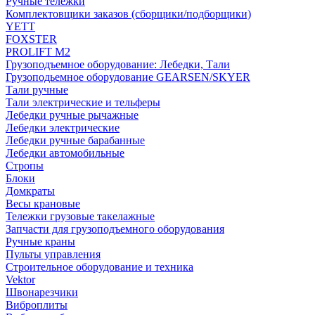
Ручные тележки
Комплектовщики заказов (сборщики/подборщики)
YETT
FOXSTER
PROLIFT M2
Грузоподъемное оборудование: Лебедки, Тали
Грузоподьемное оборудование GEARSEN/SKYER
Тали ручные
Тали электрические и тельферы
Лебедки ручные рычажные
Лебедки электрические
Лебедки ручные барабанные
Лебедки автомобильные
Стропы
Блоки
Домкраты
Весы крановые
Тележки грузовые такелажные
Запчасти для грузоподъемного оборудования
Ручные краны
Пульты управления
Строительное оборудование и техника
Vektor
Швонарезчики
Виброплиты