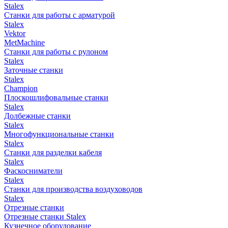
Stalex
Станки для работы с арматурой
Stalex
Vektor
MetMachine
Станки для работы с рулоном
Stalex
Заточные станки
Stalex
Champion
Плоскошлифовальные станки
Stalex
Долбежные станки
Stalex
Многофункциональные станки
Stalex
Станки для разделки кабеля
Stalex
Фаскосниматели
Stalex
Станки для производства воздуховодов
Stalex
Отрезные станки
Отрезные станки Stalex
Кузнечное оборудование