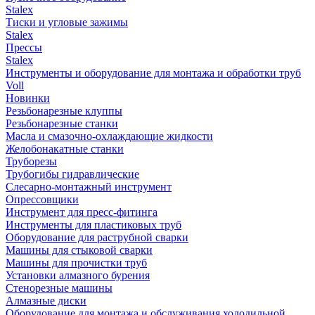
Stalex
Тиски и угловые зажимы
Stalex
Прессы
Stalex
Инструменты и оборудование для монтажа и обработки труб
Voll
Новинки
Резьбонарезные клуппы
Резьбонарезные станки
Масла и смазочно-охлаждающие жидкости
Желобонакатные станки
Труборезы
Трубогибы гидравлические
Слесарно-монтажный инструмент
Опрессовщики
Инструмент для пресс-фитинга
Инструменты для пластиковых труб
Оборудование для раструбной сварки
Машины для стыковой сварки
Машины для прочистки труб
Установки алмазного бурения
Стенорезные машины
Алмазные диски
Оборудование для монтажа и обслуживания холодильной