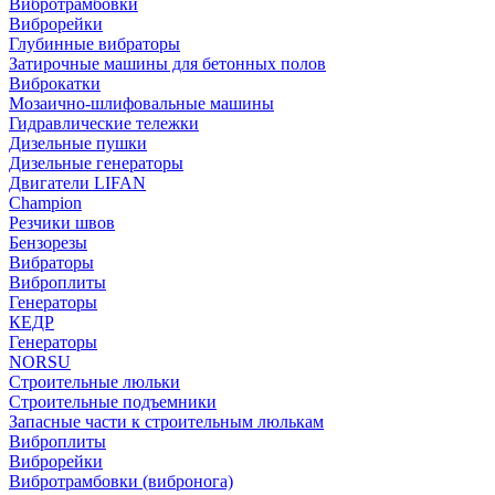
Вибротрамбовки
Виброрейки
Глубинные вибраторы
Затирочные машины для бетонных полов
Виброкатки
Мозаично-шлифовальные машины
Гидравлические тележки
Дизельные пушки
Дизельные генераторы
Двигатели LIFAN
Champion
Резчики швов
Бензорезы
Вибраторы
Виброплиты
Генераторы
КЕДР
Генераторы
NORSU
Строительные люльки
Строительные подъемники
Запасные части к строительным люлькам
Виброплиты
Виброрейки
Вибротрамбовки (вибронога)