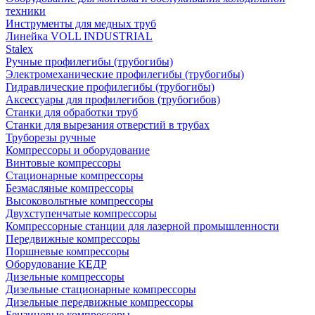
техники
Инструменты для медных труб
Линейка VOLL INDUSTRIAL
Stalex
Ручные профилегибы (трубогибы)
Электромеханические профилегибы (трубогибы)
Гидравлические профилегибы (трубогибы)
Аксессуары для профилегибов (трубогибов)
Станки для обработки труб
Станки для вырезания отверстий в трубах
Труборезы ручные
Компрессоры и оборудование
Винтовые компрессоры
Стационарные компрессоры
Безмасляные компрессоры
Высоковольтные компрессоры
Двухступенчатые компрессоры
Компрессорные станции для лазерной промышленности
Передвижные компрессоры
Поршневые компрессоры
Оборудование КЕДР
Дизельные компрессоры
Дизельные стационарные компрессоры
Дизельные передвижные компрессоры
Бензиновые компрессоры