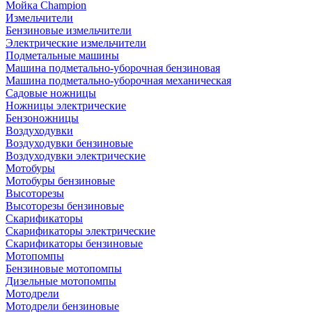
Мойка Champion
Измельчители
Бензиновые измельчители
Электрические измельчители
Подметальные машины
Машина подметально-уборочная бензиновая
Машина подметально-уборочная механическая
Садовые ножницы
Ножницы электрические
Бензоножницы
Воздуходувки
Воздуходувки бензиновые
Воздуходувки электрические
Мотобуры
Мотобуры бензиновые
Высоторезы
Высоторезы бензиновые
Скарификаторы
Скарификаторы электрические
Скарификаторы бензиновые
Мотопомпы
Бензиновые мотопомпы
Дизельные мотопомпы
Мотодрели
Мотодрели бензиновые