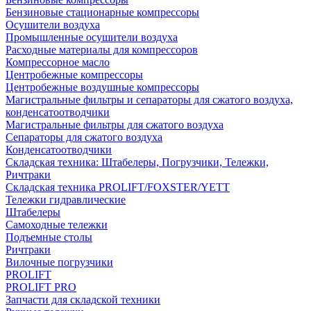
Бензиновые стационарные компрессоры
Осушители воздуха
Промышленные осушители воздуха
Расходные материалы для компрессоров
Компрессорное масло
Центробежные компрессоры
Центробежные воздушные компрессоры
Магистральные фильтры и сепараторы для сжатого воздуха,
конденсатоотводчики
Магистральные фильтры для сжатого воздуха
Сепараторы для сжатого воздуха
Конденсатоотводчики
Складская техника: Штабелеры, Погрузчики, Тележки,
Ричтраки
Складская техника PROLIFT/FOXSTER/YETT
Тележки гидравлические
Штабелеры
Самоходные тележки
Подъемные столы
Ричтраки
Вилочные погрузчики
PROLIFT
PROLIFT PRO
Запчасти для складской техники