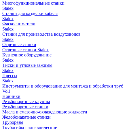
Многофункциональные станки
Stalex
Станки для разделки кабеля
Stalex
Фаскосниматели
Stalex
Станки для производства воздуховодов
Stalex
Отрезные станки
Отрезные станки Stalex
Кузнечное оборудование
Stalex
Тиски и угловые зажимы
Stalex
Прессы
Stalex
Инструменты и оборудование для монтажа и обработки труб
Voll
Новинки
Резьбонарезные клуппы
Резьбонарезные станки
Масла и смазочно-охлаждающие жидкости
Желобонакатные станки
Труборезы
Трубогибы гидравлические