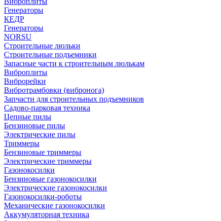
Виброплиты
Генераторы
КЕДР
Генераторы
NORSU
Строительные люльки
Строительные подъемники
Запасные части к строительным люлькам
Виброплиты
Виброрейки
Вибротрамбовки (вибронога)
Запчасти для строительных подъемников
Садово-парковая техника
Цепные пилы
Бензиновые пилы
Электрические пилы
Триммеры
Бензиновые триммеры
Электрические триммеры
Газонокосилки
Бензиновые газонокосилки
Электрические газонокосилки
Газонокосилки-роботы
Механические газонокосилки
Аккумуляторная техника