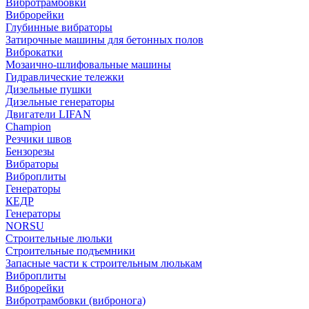
Вибротрамбовки
Виброрейки
Глубинные вибраторы
Затирочные машины для бетонных полов
Виброкатки
Мозаично-шлифовальные машины
Гидравлические тележки
Дизельные пушки
Дизельные генераторы
Двигатели LIFAN
Champion
Резчики швов
Бензорезы
Вибраторы
Виброплиты
Генераторы
КЕДР
Генераторы
NORSU
Строительные люльки
Строительные подъемники
Запасные части к строительным люлькам
Виброплиты
Виброрейки
Вибротрамбовки (вибронога)