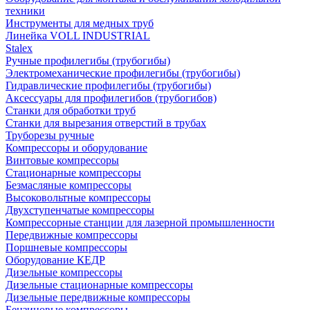
техники
Инструменты для медных труб
Линейка VOLL INDUSTRIAL
Stalex
Ручные профилегибы (трубогибы)
Электромеханические профилегибы (трубогибы)
Гидравлические профилегибы (трубогибы)
Аксессуары для профилегибов (трубогибов)
Станки для обработки труб
Станки для вырезания отверстий в трубах
Труборезы ручные
Компрессоры и оборудование
Винтовые компрессоры
Стационарные компрессоры
Безмасляные компрессоры
Высоковольтные компрессоры
Двухступенчатые компрессоры
Компрессорные станции для лазерной промышленности
Передвижные компрессоры
Поршневые компрессоры
Оборудование КЕДР
Дизельные компрессоры
Дизельные стационарные компрессоры
Дизельные передвижные компрессоры
Бензиновые компрессоры