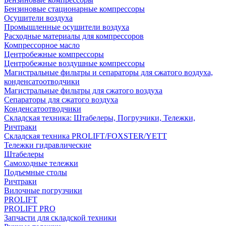
Бензиновые стационарные компрессоры
Осушители воздуха
Промышленные осушители воздуха
Расходные материалы для компрессоров
Компрессорное масло
Центробежные компрессоры
Центробежные воздушные компрессоры
Магистральные фильтры и сепараторы для сжатого воздуха,
конденсатоотводчики
Магистральные фильтры для сжатого воздуха
Сепараторы для сжатого воздуха
Конденсатоотводчики
Складская техника: Штабелеры, Погрузчики, Тележки,
Ричтраки
Складская техника PROLIFT/FOXSTER/YETT
Тележки гидравлические
Штабелеры
Самоходные тележки
Подъемные столы
Ричтраки
Вилочные погрузчики
PROLIFT
PROLIFT PRO
Запчасти для складской техники