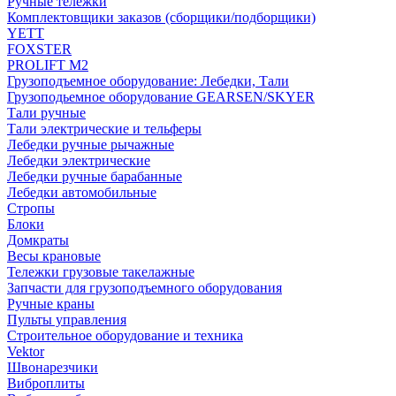
Ручные тележки
Комплектовщики заказов (сборщики/подборщики)
YETT
FOXSTER
PROLIFT M2
Грузоподъемное оборудование: Лебедки, Тали
Грузоподьемное оборудование GEARSEN/SKYER
Тали ручные
Тали электрические и тельферы
Лебедки ручные рычажные
Лебедки электрические
Лебедки ручные барабанные
Лебедки автомобильные
Стропы
Блоки
Домкраты
Весы крановые
Тележки грузовые такелажные
Запчасти для грузоподъемного оборудования
Ручные краны
Пульты управления
Строительное оборудование и техника
Vektor
Швонарезчики
Виброплиты