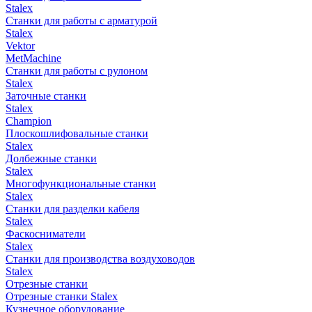
Stalex
Станки для работы с арматурой
Stalex
Vektor
MetMachine
Станки для работы с рулоном
Stalex
Заточные станки
Stalex
Champion
Плоскошлифовальные станки
Stalex
Долбежные станки
Stalex
Многофункциональные станки
Stalex
Станки для разделки кабеля
Stalex
Фаскосниматели
Stalex
Станки для производства воздуховодов
Stalex
Отрезные станки
Отрезные станки Stalex
Кузнечное оборудование