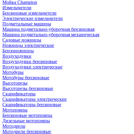
Мойка Champion
Измельчители
Бензиновые измельчители
Электрические измельчители
Подметальные машины
Машина подметально-уборочная бензиновая
Машина подметально-уборочная механическая
Садовые ножницы
Ножницы электрические
Бензоножницы
Воздуходувки
Воздуходувки бензиновые
Воздуходувки электрические
Мотобуры
Мотобуры бензиновые
Высоторезы
Высоторезы бензиновые
Скарификаторы
Скарификаторы электрические
Скарификаторы бензиновые
Мотопомпы
Бензиновые мотопомпы
Дизельные мотопомпы
Мотодрели
Мотодрели бензиновые