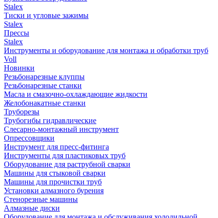
Stalex
Тиски и угловые зажимы
Stalex
Прессы
Stalex
Инструменты и оборудование для монтажа и обработки труб
Voll
Новинки
Резьбонарезные клуппы
Резьбонарезные станки
Масла и смазочно-охлаждающие жидкости
Желобонакатные станки
Труборезы
Трубогибы гидравлические
Слесарно-монтажный инструмент
Опрессовщики
Инструмент для пресс-фитинга
Инструменты для пластиковых труб
Оборудование для раструбной сварки
Машины для стыковой сварки
Машины для прочистки труб
Установки алмазного бурения
Стенорезные машины
Алмазные диски
Оборудование для монтажа и обслуживания холодильной