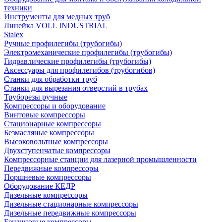
техники
Инструменты для медных труб
Линейка VOLL INDUSTRIAL
Stalex
Ручные профилегибы (трубогибы)
Электромеханические профилегибы (трубогибы)
Гидравлические профилегибы (трубогибы)
Аксессуары для профилегибов (трубогибов)
Станки для обработки труб
Станки для вырезания отверстий в трубах
Труборезы ручные
Компрессоры и оборудование
Винтовые компрессоры
Стационарные компрессоры
Безмасляные компрессоры
Высоковольтные компрессоры
Двухступенчатые компрессоры
Компрессорные станции для лазерной промышленности
Передвижные компрессоры
Поршневые компрессоры
Оборудование КЕДР
Дизельные компрессоры
Дизельные стационарные компрессоры
Дизельные передвижные компрессоры
Бензиновые компрессоры