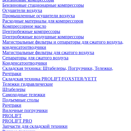
Бензиновые стационарные компрессоры
Осушители воздуха
Промышленные осушители воздуха
Расходные материалы для компрессоров
Компрессорное масло
Центробежные компрессоры
Центробежные воздушные компрессоры
Магистральные фильтры и сепараторы для сжатого воздуха,
конденсатоотводчики
Магистральные фильтры для сжатого воздуха
Сепараторы для сжатого воздуха
Конденсатоотводчики
Складская техника: Штабелеры, Погрузчики, Тележки,
Ричтраки
Складская техника PROLIFT/FOXSTER/YETT
Тележки гидравлические
Штабелеры
Самоходные тележки
Подъемные столы
Ричтраки
Вилочные погрузчики
PROLIFT
PROLIFT PRO
Запчасти для складской техники