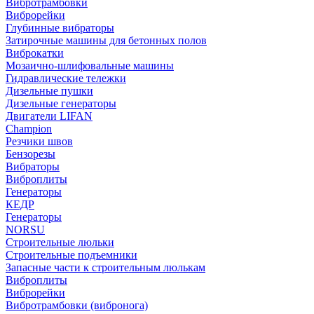
Вибротрамбовки
Виброрейки
Глубинные вибраторы
Затирочные машины для бетонных полов
Виброкатки
Мозаично-шлифовальные машины
Гидравлические тележки
Дизельные пушки
Дизельные генераторы
Двигатели LIFAN
Champion
Резчики швов
Бензорезы
Вибраторы
Виброплиты
Генераторы
КЕДР
Генераторы
NORSU
Строительные люльки
Строительные подъемники
Запасные части к строительным люлькам
Виброплиты
Виброрейки
Вибротрамбовки (вибронога)