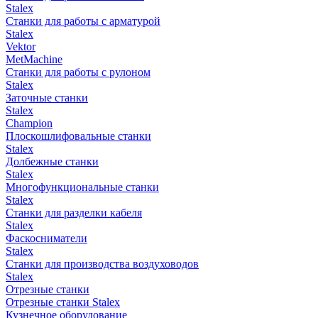
Stalex
Станки для работы с арматурой
Stalex
Vektor
MetMachine
Станки для работы с рулоном
Stalex
Заточные станки
Stalex
Champion
Плоскошлифовальные станки
Stalex
Долбежные станки
Stalex
Многофункциональные станки
Stalex
Станки для разделки кабеля
Stalex
Фаскосниматели
Stalex
Станки для производства воздуховодов
Stalex
Отрезные станки
Отрезные станки Stalex
Кузнечное оборудование