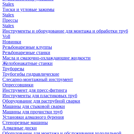
Stalex
Тиски и угловые зажимы
Stalex
Прессы
Stalex
Инструменты и оборудование для монтажа и обработки труб
Voll
Новинки
Резьбонарезные клуппы
Резьбонарезные станки
Масла и смазочно-охлаждающие жидкости
Желобонакатные станки
Труборезы
Трубогибы гидравлические
Слесарно-монтажный инструмент
Опрессовщики
Инструмент для пресс-фитинга
Инструменты для пластиковых труб
Оборудование для раструбной сварки
Машины для стыковой сварки
Машины для прочистки труб
Установки алмазного бурения
Стенорезные машины
Алмазные диски
Оборудование для монтажа и обслуживания холодильной