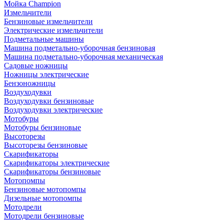
Мойка Champion
Измельчители
Бензиновые измельчители
Электрические измельчители
Подметальные машины
Машина подметально-уборочная бензиновая
Машина подметально-уборочная механическая
Садовые ножницы
Ножницы электрические
Бензоножницы
Воздуходувки
Воздуходувки бензиновые
Воздуходувки электрические
Мотобуры
Мотобуры бензиновые
Высоторезы
Высоторезы бензиновые
Скарификаторы
Скарификаторы электрические
Скарификаторы бензиновые
Мотопомпы
Бензиновые мотопомпы
Дизельные мотопомпы
Мотодрели
Мотодрели бензиновые