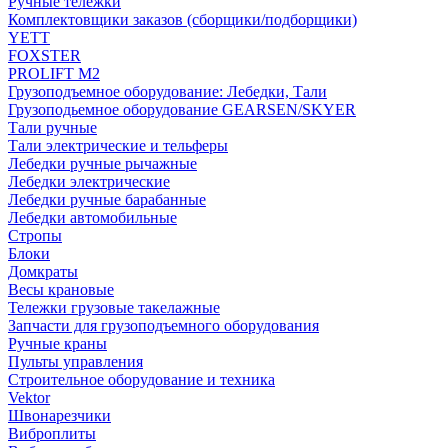
Ручные тележки
Комплектовщики заказов (сборщики/подборщики)
YETT
FOXSTER
PROLIFT M2
Грузоподъемное оборудование: Лебедки, Тали
Грузоподьемное оборудование GEARSEN/SKYER
Тали ручные
Тали электрические и тельферы
Лебедки ручные рычажные
Лебедки электрические
Лебедки ручные барабанные
Лебедки автомобильные
Стропы
Блоки
Домкраты
Весы крановые
Тележки грузовые такелажные
Запчасти для грузоподъемного оборудования
Ручные краны
Пульты управления
Строительное оборудование и техника
Vektor
Швонарезчики
Виброплиты