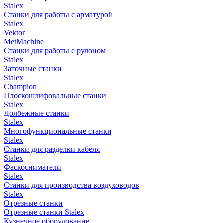
Stalex
Станки для работы с арматурой
Stalex
Vektor
MetMachine
Станки для работы с рулоном
Stalex
Заточные станки
Stalex
Champion
Плоскошлифовальные станки
Stalex
Долбежные станки
Stalex
Многофункциональные станки
Stalex
Станки для разделки кабеля
Stalex
Фаскосниматели
Stalex
Станки для производства воздуховодов
Stalex
Отрезные станки
Отрезные станки Stalex
Кузнечное оборудование