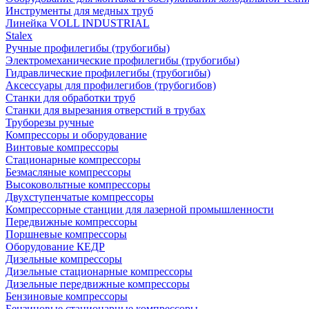
Инструменты для медных труб
Линейка VOLL INDUSTRIAL
Stalex
Ручные профилегибы (трубогибы)
Электромеханические профилегибы (трубогибы)
Гидравлические профилегибы (трубогибы)
Аксессуары для профилегибов (трубогибов)
Станки для обработки труб
Станки для вырезания отверстий в трубах
Труборезы ручные
Компрессоры и оборудование
Винтовые компрессоры
Стационарные компрессоры
Безмасляные компрессоры
Высоковольтные компрессоры
Двухступенчатые компрессоры
Компрессорные станции для лазерной промышленности
Передвижные компрессоры
Поршневые компрессоры
Оборудование КЕДР
Дизельные компрессоры
Дизельные стационарные компрессоры
Дизельные передвижные компрессоры
Бензиновые компрессоры
Бензиновые стационарные компрессоры