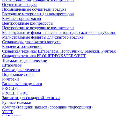
Осушители воздуха
Промышленные осушители воздуха
Расходные материалы для компрессоров
Компрессорное масло
Центробежные компрессоры
Центробежные воздушные компрессоры
Магистральные фильтры и сепараторы для сжатого воздуха, ко
Магистральные фильтры для сжатого воздуха
Сепараторы для сжатого воздуха
Конденсатоотводчики
Складская техника: Штабелеры, Погрузчики, Тележки, Ричтра
Складская техника PROLIFT/FOXSTER/YETT
Тележки гидравлические
Штабелеры
Самоходные тележки
Подъемные столы
Ричтраки
Вилочные погрузчики
PROLIFT
PROLIFT PRO
Запчасти для складской техники
Ручные тележки
Комплектовщики заказов (сборщики/подборщики)
YETT