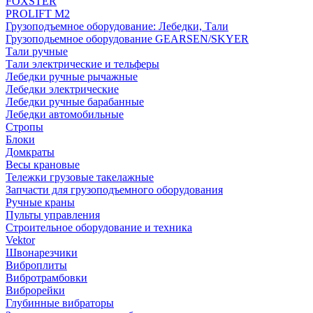
FOXSTER
PROLIFT M2
Грузоподъемное оборудование: Лебедки, Тали
Грузоподьемное оборудование GEARSEN/SKYER
Тали ручные
Тали электрические и тельферы
Лебедки ручные рычажные
Лебедки электрические
Лебедки ручные барабанные
Лебедки автомобильные
Стропы
Блоки
Домкраты
Весы крановые
Тележки грузовые такелажные
Запчасти для грузоподъемного оборудования
Ручные краны
Пульты управления
Строительное оборудование и техника
Vektor
Швонарезчики
Виброплиты
Вибротрамбовки
Виброрейки
Глубинные вибраторы