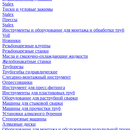
Stalex
Тиски и угловые зажимы
Stalex
Прессы
Stalex
Инструменты и оборудование для монтажа и обработки труб
Voll
Новинки
Резьбонарезные клуппы
Резьбонарезные станки
Масла и смазочно-охлаждающие жидкости
Желобонакатные станки
Труборезы
Трубогибы гидравлические
Слесарно-монтажный инструмент
Опрессовщики
Инструмент для пресс-фитинга
Инструменты для пластиковых труб
Оборудование для раструбной сварки
Машины для стыковой сварки
Машины для прочистки труб
Установки алмазного бурения
Стенорезные машины
Алмазные диски
Оборудование для монтажа и обслуживания холодильной техн