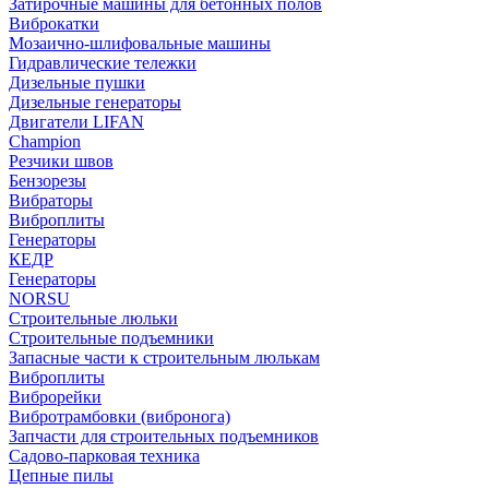
Затирочные машины для бетонных полов
Виброкатки
Мозаично-шлифовальные машины
Гидравлические тележки
Дизельные пушки
Дизельные генераторы
Двигатели LIFAN
Champion
Резчики швов
Бензорезы
Вибраторы
Виброплиты
Генераторы
КЕДР
Генераторы
NORSU
Строительные люльки
Строительные подъемники
Запасные части к строительным люлькам
Виброплиты
Виброрейки
Вибротрамбовки (вибронога)
Запчасти для строительных подъемников
Садово-парковая техника
Цепные пилы