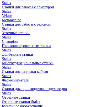
Stalex
Станки для работы с арматурой
Stalex
Vektor
MetMachine
Станки для работы с рулоном
Stalex
Заточные станки
Stalex
Champion
Плоскошлифовальные станки
Stalex
Долбежные станки
Stalex
Многофункциональные станки
Stalex
Станки для разделки кабеля
Stalex
Фаскосниматели
Stalex
Станки для производства воздуховодов
Stalex
Отрезные станки
Отрезные станки Stalex
Кузнечное оборудование