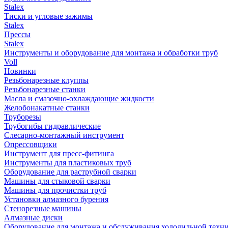
Stalex
Тиски и угловые зажимы
Stalex
Прессы
Stalex
Инструменты и оборудование для монтажа и обработки труб
Voll
Новинки
Резьбонарезные клуппы
Резьбонарезные станки
Масла и смазочно-охлаждающие жидкости
Желобонакатные станки
Труборезы
Трубогибы гидравлические
Слесарно-монтажный инструмент
Опрессовщики
Инструмент для пресс-фитинга
Инструменты для пластиковых труб
Оборудование для раструбной сварки
Машины для стыковой сварки
Машины для прочистки труб
Установки алмазного бурения
Стенорезные машины
Алмазные диски
Оборудование для монтажа и обслуживания холодильной техн