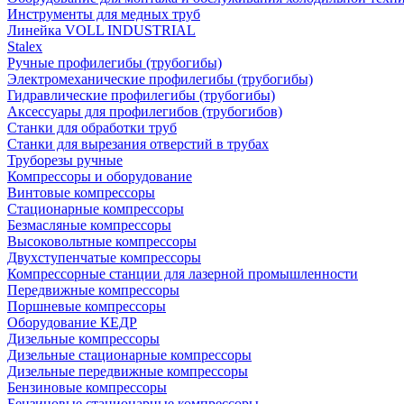
Инструменты для медных труб
Линейка VOLL INDUSTRIAL
Stalex
Ручные профилегибы (трубогибы)
Электромеханические профилегибы (трубогибы)
Гидравлические профилегибы (трубогибы)
Аксессуары для профилегибов (трубогибов)
Станки для обработки труб
Станки для вырезания отверстий в трубах
Труборезы ручные
Компрессоры и оборудование
Винтовые компрессоры
Стационарные компрессоры
Безмасляные компрессоры
Высоковольтные компрессоры
Двухступенчатые компрессоры
Компрессорные станции для лазерной промышленности
Передвижные компрессоры
Поршневые компрессоры
Оборудование КЕДР
Дизельные компрессоры
Дизельные стационарные компрессоры
Дизельные передвижные компрессоры
Бензиновые компрессоры
Бензиновые стационарные компрессоры