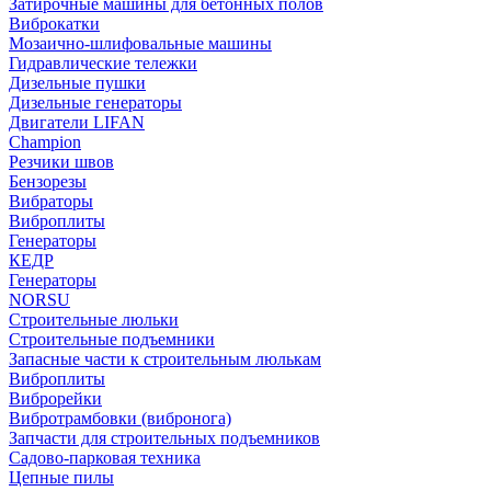
Затирочные машины для бетонных полов
Виброкатки
Мозаично-шлифовальные машины
Гидравлические тележки
Дизельные пушки
Дизельные генераторы
Двигатели LIFAN
Champion
Резчики швов
Бензорезы
Вибраторы
Виброплиты
Генераторы
КЕДР
Генераторы
NORSU
Строительные люльки
Строительные подъемники
Запасные части к строительным люлькам
Виброплиты
Виброрейки
Вибротрамбовки (вибронога)
Запчасти для строительных подъемников
Садово-парковая техника
Цепные пилы