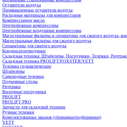
Осушители воздуха
Промышленные осушители воздуха
Расходные материалы для компрессоров
Компрессорное масло
Центробежные компрессоры
Центробежные воздушные компрессоры
Магистральные фильтры и сепараторы для сжатого воздуха, ко
Магистральные фильтры для сжатого воздуха
Сепараторы для сжатого воздуха
Конденсатоотводчики
Складская техника: Штабелеры, Погрузчики, Тележки, Ричтра
Складская техника PROLIFT/FOXSTER/YETT
Тележки гидравлические
Штабелеры
Самоходные тележки
Подъемные столы
Ричтраки
Вилочные погрузчики
PROLIFT
PROLIFT PRO
Запчасти для складской техники
Ручные тележки
Комплектовщики заказов (сборщики/подборщики)
YETT