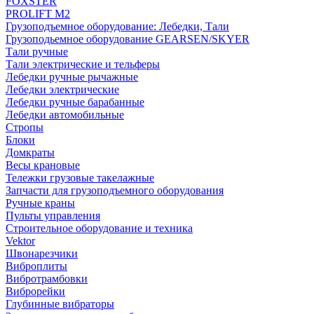
FOXSTER
PROLIFT M2
Грузоподъемное оборудование: Лебедки, Тали
Грузоподьемное оборудование GEARSEN/SKYER
Тали ручные
Тали электрические и тельферы
Лебедки ручные рычажные
Лебедки электрические
Лебедки ручные барабанные
Лебедки автомобильные
Стропы
Блоки
Домкраты
Весы крановые
Тележки грузовые такелажные
Запчасти для грузоподъемного оборудования
Ручные краны
Пульты управления
Строительное оборудование и техника
Vektor
Швонарезчики
Виброплиты
Вибротрамбовки
Виброрейки
Глубинные вибраторы