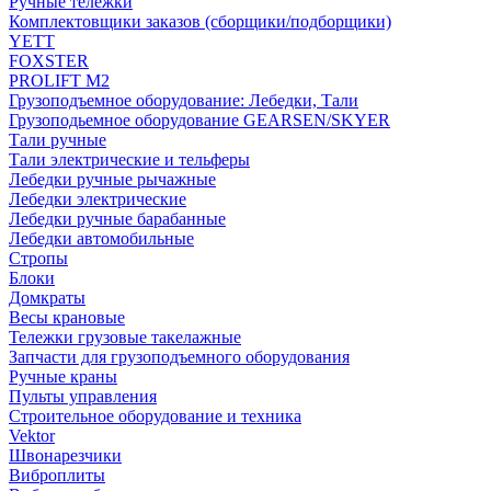
Ручные тележки
Комплектовщики заказов (сборщики/подборщики)
YETT
FOXSTER
PROLIFT M2
Грузоподъемное оборудование: Лебедки, Тали
Грузоподьемное оборудование GEARSEN/SKYER
Тали ручные
Тали электрические и тельферы
Лебедки ручные рычажные
Лебедки электрические
Лебедки ручные барабанные
Лебедки автомобильные
Стропы
Блоки
Домкраты
Весы крановые
Тележки грузовые такелажные
Запчасти для грузоподъемного оборудования
Ручные краны
Пульты управления
Строительное оборудование и техника
Vektor
Швонарезчики
Виброплиты