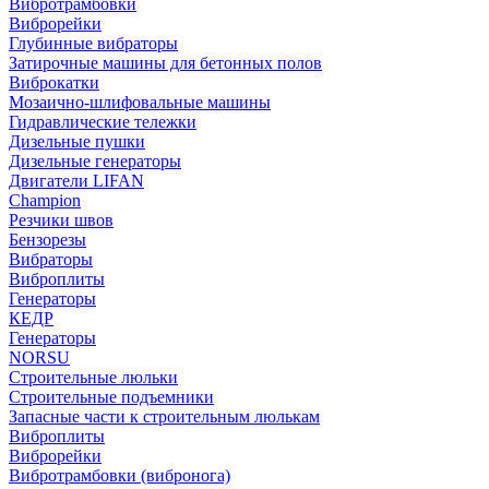
Вибротрамбовки
Виброрейки
Глубинные вибраторы
Затирочные машины для бетонных полов
Виброкатки
Мозаично-шлифовальные машины
Гидравлические тележки
Дизельные пушки
Дизельные генераторы
Двигатели LIFAN
Champion
Резчики швов
Бензорезы
Вибраторы
Виброплиты
Генераторы
КЕДР
Генераторы
NORSU
Строительные люльки
Строительные подъемники
Запасные части к строительным люлькам
Виброплиты
Виброрейки
Вибротрамбовки (вибронога)