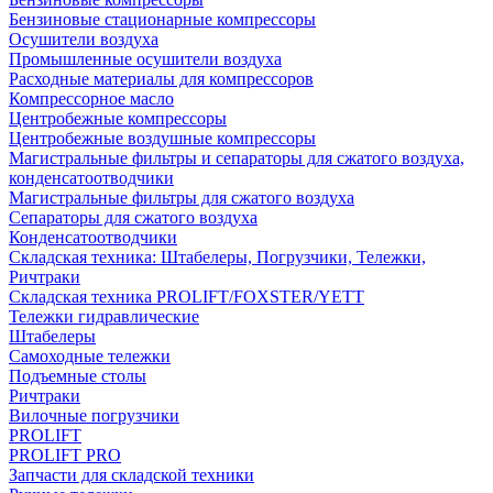
Бензиновые стационарные компрессоры
Осушители воздуха
Промышленные осушители воздуха
Расходные материалы для компрессоров
Компрессорное масло
Центробежные компрессоры
Центробежные воздушные компрессоры
Магистральные фильтры и сепараторы для сжатого воздуха,
конденсатоотводчики
Магистральные фильтры для сжатого воздуха
Сепараторы для сжатого воздуха
Конденсатоотводчики
Складская техника: Штабелеры, Погрузчики, Тележки,
Ричтраки
Складская техника PROLIFT/FOXSTER/YETT
Тележки гидравлические
Штабелеры
Самоходные тележки
Подъемные столы
Ричтраки
Вилочные погрузчики
PROLIFT
PROLIFT PRO
Запчасти для складской техники