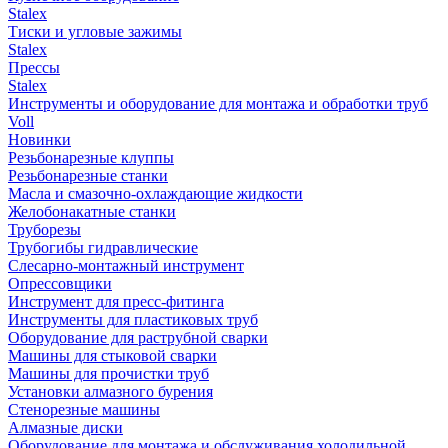
Stalex
Тиски и угловые зажимы
Stalex
Прессы
Stalex
Инструменты и оборудование для монтажа и обработки труб
Voll
Новинки
Резьбонарезные клуппы
Резьбонарезные станки
Масла и смазочно-охлаждающие жидкости
Желобонакатные станки
Труборезы
Трубогибы гидравлические
Слесарно-монтажный инструмент
Опрессовщики
Инструмент для пресс-фитинга
Инструменты для пластиковых труб
Оборудование для раструбной сварки
Машины для стыковой сварки
Машины для прочистки труб
Установки алмазного бурения
Стенорезные машины
Алмазные диски
Оборудование для монтажа и обслуживания холодильной