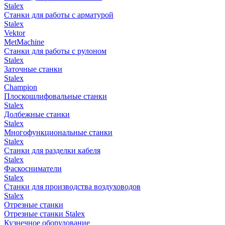
Stalex
Станки для работы с арматурой
Stalex
Vektor
MetMachine
Станки для работы с рулоном
Stalex
Заточные станки
Stalex
Champion
Плоскошлифовальные станки
Stalex
Долбежные станки
Stalex
Многофункциональные станки
Stalex
Станки для разделки кабеля
Stalex
Фаскосниматели
Stalex
Станки для производства воздуховодов
Stalex
Отрезные станки
Отрезные станки Stalex
Кузнечное оборудование