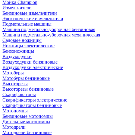
Мойка Champion
Измельчители
Бензиновые измельчители
Электрические измельчители
Подметальные машины
Машина подметально-уборочная бензиновая
Машина подметально-уборочная механическая
Садовые ножницы
Ножницы электрические
Бензоножницы
Воздуходувки
Воздуходувки бензиновые
Воздуходувки электрические
Мотобуры
Мотобуры бензиновые
Высоторезы
Высоторезы бензиновые
Скарификаторы
Скарификаторы электрические
Скарификаторы бензиновые
Мотопомпы
Бензиновые мотопомпы
Дизельные мотопомпы
Мотодрели
Мотодрели бензиновые