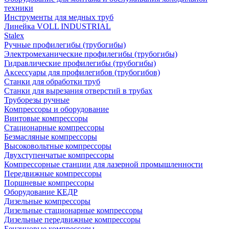
техники
Инструменты для медных труб
Линейка VOLL INDUSTRIAL
Stalex
Ручные профилегибы (трубогибы)
Электромеханические профилегибы (трубогибы)
Гидравлические профилегибы (трубогибы)
Аксессуары для профилегибов (трубогибов)
Станки для обработки труб
Станки для вырезания отверстий в трубах
Труборезы ручные
Компрессоры и оборудование
Винтовые компрессоры
Стационарные компрессоры
Безмасляные компрессоры
Высоковольтные компрессоры
Двухступенчатые компрессоры
Компрессорные станции для лазерной промышленности
Передвижные компрессоры
Поршневые компрессоры
Оборудование КЕДР
Дизельные компрессоры
Дизельные стационарные компрессоры
Дизельные передвижные компрессоры
Бензиновые компрессоры