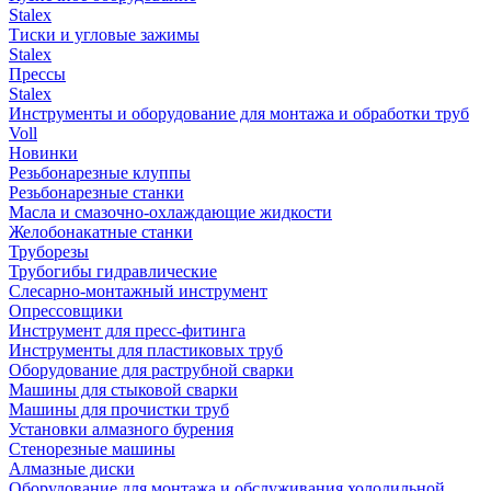
Stalex
Тиски и угловые зажимы
Stalex
Прессы
Stalex
Инструменты и оборудование для монтажа и обработки труб
Voll
Новинки
Резьбонарезные клуппы
Резьбонарезные станки
Масла и смазочно-охлаждающие жидкости
Желобонакатные станки
Труборезы
Трубогибы гидравлические
Слесарно-монтажный инструмент
Опрессовщики
Инструмент для пресс-фитинга
Инструменты для пластиковых труб
Оборудование для раструбной сварки
Машины для стыковой сварки
Машины для прочистки труб
Установки алмазного бурения
Стенорезные машины
Алмазные диски
Оборудование для монтажа и обслуживания холодильной