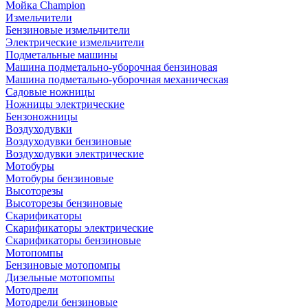
Мойка Champion
Измельчители
Бензиновые измельчители
Электрические измельчители
Подметальные машины
Машина подметально-уборочная бензиновая
Машина подметально-уборочная механическая
Садовые ножницы
Ножницы электрические
Бензоножницы
Воздуходувки
Воздуходувки бензиновые
Воздуходувки электрические
Мотобуры
Мотобуры бензиновые
Высоторезы
Высоторезы бензиновые
Скарификаторы
Скарификаторы электрические
Скарификаторы бензиновые
Мотопомпы
Бензиновые мотопомпы
Дизельные мотопомпы
Мотодрели
Мотодрели бензиновые