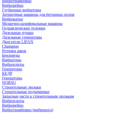
Вибротрамбовки
Виброрейки
Глубинные вибраторы
Затирочные машины для бетонных полов
Виброкатки
Мозаично-шлифовальные машины
Гидравлические тележки
Дизельные пушки
Дизельные генераторы
Двигатели LIFAN
Champion
Резчики швов
Бензорезы
Вибраторы
Виброплиты
Генераторы
КЕДР
Генераторы
NORSU
Строительные люльки
Строительные подъемники
Запасные части к строительным люлькам
Виброплиты
Виброрейки
Вибротрамбовки (вибронога)