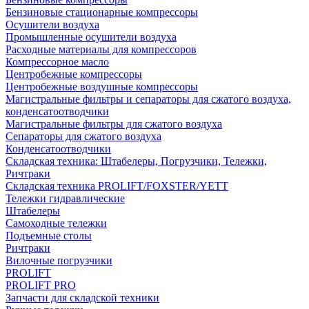
Бензиновые стационарные компрессоры
Осушители воздуха
Промышленные осушители воздуха
Расходные материалы для компрессоров
Компрессорное масло
Центробежные компрессоры
Центробежные воздушные компрессоры
Магистральные фильтры и сепараторы для сжатого воздуха,
конденсатоотводчики
Магистральные фильтры для сжатого воздуха
Сепараторы для сжатого воздуха
Конденсатоотводчики
Складская техника: Штабелеры, Погрузчики, Тележки,
Ричтраки
Складская техника PROLIFT/FOXSTER/YETT
Тележки гидравлические
Штабелеры
Самоходные тележки
Подъемные столы
Ричтраки
Вилочные погрузчики
PROLIFT
PROLIFT PRO
Запчасти для складской техники