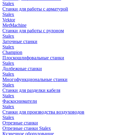
Stalex
Станки для работы с арматурой
Stalex
Vektor
MetMachine
Станки для работы с рулоном
Stalex
Заточные станки
Stalex
Champion
Плоскошлифовальные станки
Stalex
Долбежные станки
Stalex
Многофункциональные станки
Stalex
Станки для разделки кабеля
Stalex
Фаскосниматели
Stalex
Станки для производства воздуховодов
Stalex
Отрезные станки
Отрезные станки Stalex
Кузнечное оборудование