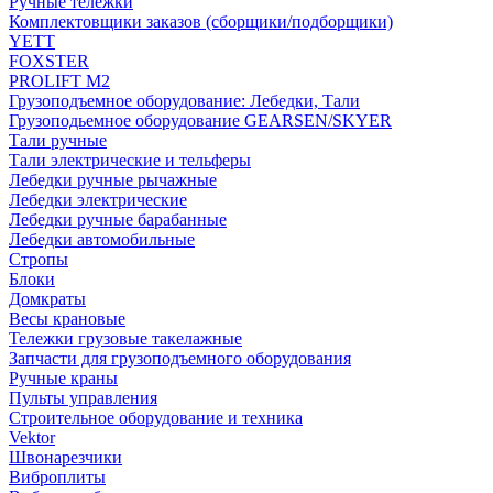
Ручные тележки
Комплектовщики заказов (сборщики/подборщики)
YETT
FOXSTER
PROLIFT M2
Грузоподъемное оборудование: Лебедки, Тали
Грузоподьемное оборудование GEARSEN/SKYER
Тали ручные
Тали электрические и тельферы
Лебедки ручные рычажные
Лебедки электрические
Лебедки ручные барабанные
Лебедки автомобильные
Стропы
Блоки
Домкраты
Весы крановые
Тележки грузовые такелажные
Запчасти для грузоподъемного оборудования
Ручные краны
Пульты управления
Строительное оборудование и техника
Vektor
Швонарезчики
Виброплиты