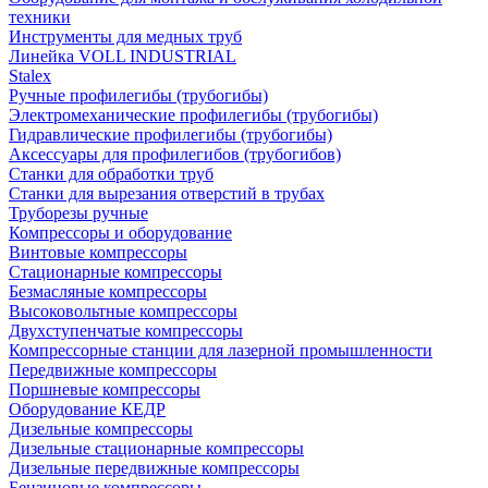
техники
Инструменты для медных труб
Линейка VOLL INDUSTRIAL
Stalex
Ручные профилегибы (трубогибы)
Электромеханические профилегибы (трубогибы)
Гидравлические профилегибы (трубогибы)
Аксессуары для профилегибов (трубогибов)
Станки для обработки труб
Станки для вырезания отверстий в трубах
Труборезы ручные
Компрессоры и оборудование
Винтовые компрессоры
Стационарные компрессоры
Безмасляные компрессоры
Высоковольтные компрессоры
Двухступенчатые компрессоры
Компрессорные станции для лазерной промышленности
Передвижные компрессоры
Поршневые компрессоры
Оборудование КЕДР
Дизельные компрессоры
Дизельные стационарные компрессоры
Дизельные передвижные компрессоры
Бензиновые компрессоры