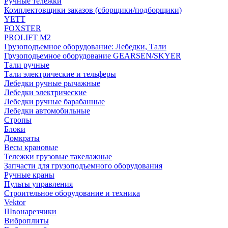
Ручные тележки
Комплектовщики заказов (сборщики/подборщики)
YETT
FOXSTER
PROLIFT M2
Грузоподъемное оборудование: Лебедки, Тали
Грузоподьемное оборудование GEARSEN/SKYER
Тали ручные
Тали электрические и тельферы
Лебедки ручные рычажные
Лебедки электрические
Лебедки ручные барабанные
Лебедки автомобильные
Стропы
Блоки
Домкраты
Весы крановые
Тележки грузовые такелажные
Запчасти для грузоподъемного оборудования
Ручные краны
Пульты управления
Строительное оборудование и техника
Vektor
Швонарезчики
Виброплиты