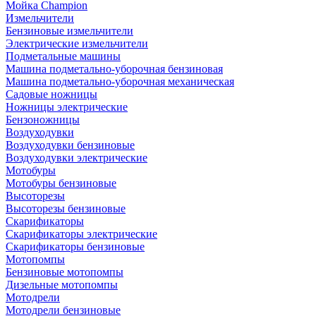
Мойка Champion
Измельчители
Бензиновые измельчители
Электрические измельчители
Подметальные машины
Машина подметально-уборочная бензиновая
Машина подметально-уборочная механическая
Садовые ножницы
Ножницы электрические
Бензоножницы
Воздуходувки
Воздуходувки бензиновые
Воздуходувки электрические
Мотобуры
Мотобуры бензиновые
Высоторезы
Высоторезы бензиновые
Скарификаторы
Скарификаторы электрические
Скарификаторы бензиновые
Мотопомпы
Бензиновые мотопомпы
Дизельные мотопомпы
Мотодрели
Мотодрели бензиновые