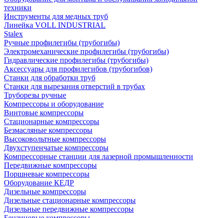
техники
Инструменты для медных труб
Линейка VOLL INDUSTRIAL
Stalex
Ручные профилегибы (трубогибы)
Электромеханические профилегибы (трубогибы)
Гидравлические профилегибы (трубогибы)
Аксессуары для профилегибов (трубогибов)
Станки для обработки труб
Станки для вырезания отверстий в трубах
Труборезы ручные
Компрессоры и оборудование
Винтовые компрессоры
Стационарные компрессоры
Безмасляные компрессоры
Высоковольтные компрессоры
Двухступенчатые компрессоры
Компрессорные станции для лазерной промышленности
Передвижные компрессоры
Поршневые компрессоры
Оборудование КЕДР
Дизельные компрессоры
Дизельные стационарные компрессоры
Дизельные передвижные компрессоры
Бензиновые компрессоры