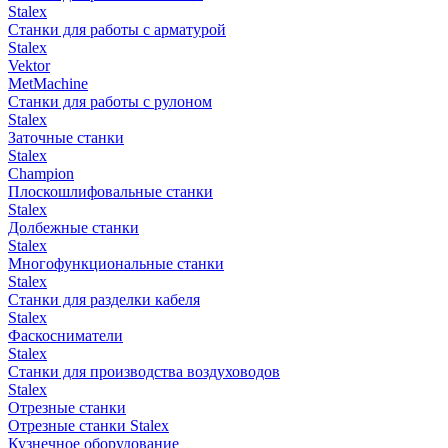
Stalex
Станки для работы с арматурой
Stalex
Vektor
MetMachine
Станки для работы с рулоном
Stalex
Заточные станки
Stalex
Champion
Плоскошлифовальные станки
Stalex
Долбежные станки
Stalex
Многофункциональные станки
Stalex
Станки для разделки кабеля
Stalex
Фаскосниматели
Stalex
Станки для производства воздуховодов
Stalex
Отрезные станки
Отрезные станки Stalex
Кузнечное оборудование