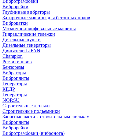
Вибротрамбовки
Виброрейки
Глубинные вибраторы
Затирочные машины для бетонных полов
Виброкатки
Мозаично-шлифовальные машины
Гидравлические тележки
Дизельные пушки
Дизельные генераторы
Двигатели LIFAN
Champion
Резчики швов
Бензорезы
Вибраторы
Виброплиты
Генераторы
КЕДР
Генераторы
NORSU
Строительные люльки
Строительные подъемники
Запасные части к строительным люлькам
Виброплиты
Виброрейки
Вибротрамбовки (вибронога)