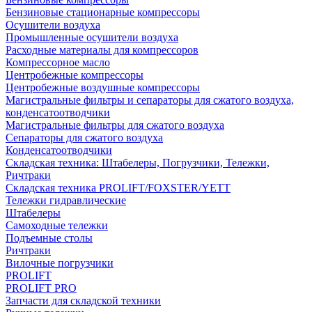
Бензиновые стационарные компрессоры
Осушители воздуха
Промышленные осушители воздуха
Расходные материалы для компрессоров
Компрессорное масло
Центробежные компрессоры
Центробежные воздушные компрессоры
Магистральные фильтры и сепараторы для сжатого воздуха,
конденсатоотводчики
Магистральные фильтры для сжатого воздуха
Сепараторы для сжатого воздуха
Конденсатоотводчики
Складская техника: Штабелеры, Погрузчики, Тележки,
Ричтраки
Складская техника PROLIFT/FOXSTER/YETT
Тележки гидравлические
Штабелеры
Самоходные тележки
Подъемные столы
Ричтраки
Вилочные погрузчики
PROLIFT
PROLIFT PRO
Запчасти для складской техники