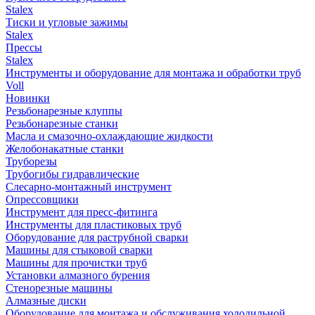
Stalex
Тиски и угловые зажимы
Stalex
Прессы
Stalex
Инструменты и оборудование для монтажа и обработки труб
Voll
Новинки
Резьбонарезные клуппы
Резьбонарезные станки
Масла и смазочно-охлаждающие жидкости
Желобонакатные станки
Труборезы
Трубогибы гидравлические
Слесарно-монтажный инструмент
Опрессовщики
Инструмент для пресс-фитинга
Инструменты для пластиковых труб
Оборудование для раструбной сварки
Машины для стыковой сварки
Машины для прочистки труб
Установки алмазного бурения
Стенорезные машины
Алмазные диски
Оборудование для монтажа и обслуживания холодильной