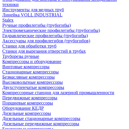
техники
Инструменты для медных труб
Линейка VOLL INDUSTRIAL
Stalex
Ручные профилегибы (трубогибы)
Электромеханические профилегибы (трубогибы)
Гидравлические профилегибы (трубогибы)
Аксессуары для профилегибов (трубогибов)
Станки для обработки труб
Станки для вырезания отверстий в трубах
Труборезы ручные
Компрессоры и оборудование
Винтовые компрессоры
Стационарные компрессоры
Безмасляные компрессоры
Высоковольтные компрессоры
Двухступенчатые компрессоры
Компрессорные станции для лазерной промышленности
Передвижные компрессоры
Поршневые компрессоры
Оборудование КЕДР
Дизельные компрессоры
Дизельные стационарные компрессоры
Дизельные передвижные компрессоры
Бензиновые компрессоры