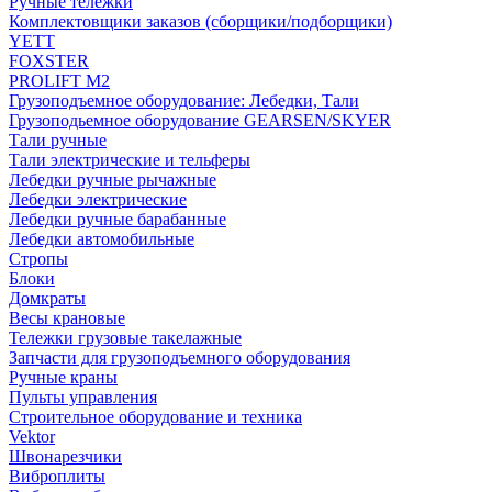
Ручные тележки
Комплектовщики заказов (сборщики/подборщики)
YETT
FOXSTER
PROLIFT M2
Грузоподъемное оборудование: Лебедки, Тали
Грузоподьемное оборудование GEARSEN/SKYER
Тали ручные
Тали электрические и тельферы
Лебедки ручные рычажные
Лебедки электрические
Лебедки ручные барабанные
Лебедки автомобильные
Стропы
Блоки
Домкраты
Весы крановые
Тележки грузовые такелажные
Запчасти для грузоподъемного оборудования
Ручные краны
Пульты управления
Строительное оборудование и техника
Vektor
Швонарезчики
Виброплиты