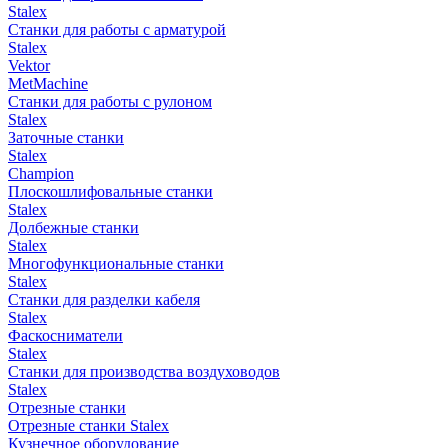
Stalex
Станки для работы с арматурой
Stalex
Vektor
MetMachine
Станки для работы с рулоном
Stalex
Заточные станки
Stalex
Champion
Плоскошлифовальные станки
Stalex
Долбежные станки
Stalex
Многофункциональные станки
Stalex
Станки для разделки кабеля
Stalex
Фаскосниматели
Stalex
Станки для производства воздуховодов
Stalex
Отрезные станки
Отрезные станки Stalex
Кузнечное оборудование