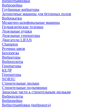
Вибротрамбовки
Виброрейки
Глубинные вибраторы
Затирочные машины для бетонных полов
Виброкатки
Мозаично-шлифовальные машины
Гидравлические тележки
Дизельные пушки
Дизельные генераторы
Двигатели LIFAN
Champion
Резчики швов
Бензорезы
Вибраторы
Виброплиты
Генераторы
КЕДР
Генераторы
NORSU
Строительные люльки
Строительные подъемники
Запасные части к строительным люлькам
Виброплиты
Виброрейки
Вибротрамбовки (вибронога)