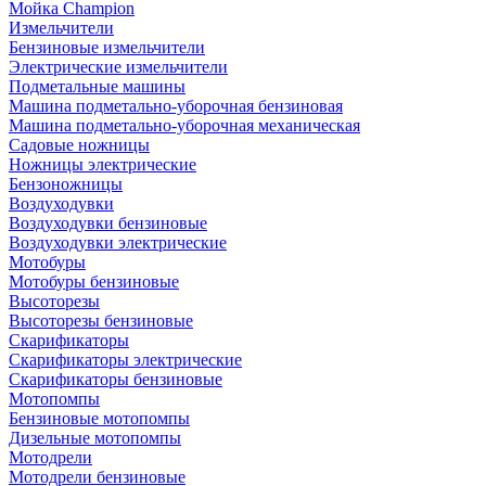
Мойка Champion
Измельчители
Бензиновые измельчители
Электрические измельчители
Подметальные машины
Машина подметально-уборочная бензиновая
Машина подметально-уборочная механическая
Садовые ножницы
Ножницы электрические
Бензоножницы
Воздуходувки
Воздуходувки бензиновые
Воздуходувки электрические
Мотобуры
Мотобуры бензиновые
Высоторезы
Высоторезы бензиновые
Скарификаторы
Скарификаторы электрические
Скарификаторы бензиновые
Мотопомпы
Бензиновые мотопомпы
Дизельные мотопомпы
Мотодрели
Мотодрели бензиновые