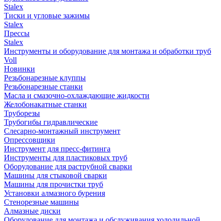
Stalex
Тиски и угловые зажимы
Stalex
Прессы
Stalex
Инструменты и оборудование для монтажа и обработки труб
Voll
Новинки
Резьбонарезные клуппы
Резьбонарезные станки
Масла и смазочно-охлаждающие жидкости
Желобонакатные станки
Труборезы
Трубогибы гидравлические
Слесарно-монтажный инструмент
Опрессовщики
Инструмент для пресс-фитинга
Инструменты для пластиковых труб
Оборудование для раструбной сварки
Машины для стыковой сварки
Машины для прочистки труб
Установки алмазного бурения
Стенорезные машины
Алмазные диски
Оборудование для монтажа и обслуживания холодильной