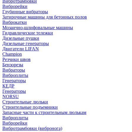
Вибротрамбовки
Виброрейки
Глубинные вибраторы
Затирочные машины для бетонных полов
Виброкатки
Мозаично-шлифовальные машины
Гидравлические тележки
Дизельные пушки
Дизельные генераторы
Двигатели LIFAN
Champion
Резчики швов
Бензорезы
Вибраторы
Виброплиты
Генераторы
КЕДР
Генераторы
NORSU
Строительные люльки
Строительные подъемники
Запасные части к строительным люлькам
Виброплиты
Виброрейки
Вибротрамбовки (вибронога)