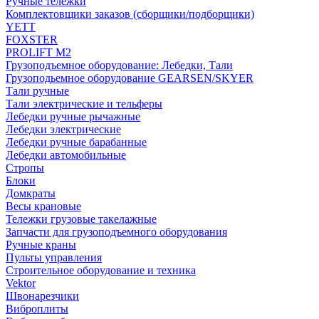
Ручные тележки
Комплектовщики заказов (сборщики/подборщики)
YETT
FOXSTER
PROLIFT M2
Грузоподъемное оборудование: Лебедки, Тали
Грузоподьемное оборудование GEARSEN/SKYER
Тали ручные
Тали электрические и тельферы
Лебедки ручные рычажные
Лебедки электрические
Лебедки ручные барабанные
Лебедки автомобильные
Стропы
Блоки
Домкраты
Весы крановые
Тележки грузовые такелажные
Запчасти для грузоподъемного оборудования
Ручные краны
Пульты управления
Строительное оборудование и техника
Vektor
Швонарезчики
Виброплиты