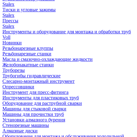
Stalex
Тиски и угловые зажимы
Stalex
Прессы
Stalex
Инструменты и оборудование для монтажа и обработки труб
Voll
Новинки
Резьбонарезные клуппы
Резьбонарезные станки
Масла и смазочно-охлаждающие жидкости
Желобонакатные станки
Труборезы
Трубогибы гидравлические
Слесарно-монтажный инструмент
Опрессовщики
Инструмент для пресс-фитинга
Инструменты для пластиковых труб
Оборудование для раструбной сварки
Машины для стыковой сварки
Машины для прочистки труб
Установки алмазного бурения
Стенорезные машины
Алмазные диски
Оборудование для монтажа и обслуживания холодильной