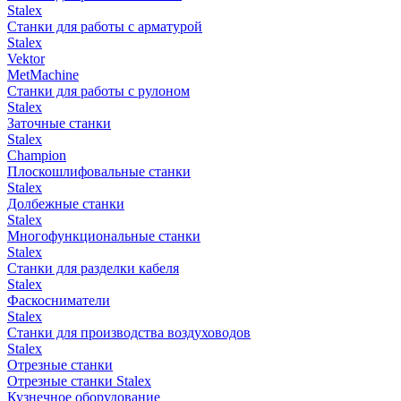
Stalex
Станки для работы с арматурой
Stalex
Vektor
MetMachine
Станки для работы с рулоном
Stalex
Заточные станки
Stalex
Champion
Плоскошлифовальные станки
Stalex
Долбежные станки
Stalex
Многофункциональные станки
Stalex
Станки для разделки кабеля
Stalex
Фаскосниматели
Stalex
Станки для производства воздуховодов
Stalex
Отрезные станки
Отрезные станки Stalex
Кузнечное оборудование