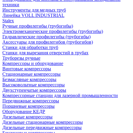
техники
Инструменты для медных труб
Линейка VOLL INDUSTRIAL
Stalex
Ручные профилегибы (трубогибы)
Электромеханические профилегибы (трубогибы)
Гидравлические профилегибы (трубогибы)
Аксессуары для профилегибов (трубогибов)
Станки для обработки труб
Станки для вырезания отверстий в трубах
Труборезы ручные
Компрессоры и оборудование
Винтовые компрессоры
Стационарные компрессоры
Безмасляные компрессоры
Высоковольтные компрессоры
Двухступенчатые компрессоры
Компрессорные станции для лазерной промышленности
Передвижные компрессоры
Поршневые компрессоры
Оборудование КЕДР
Дизельные компрессоры
Дизельные стационарные компрессоры
Дизельные передвижные компрессоры
Бензиновые компрессоры