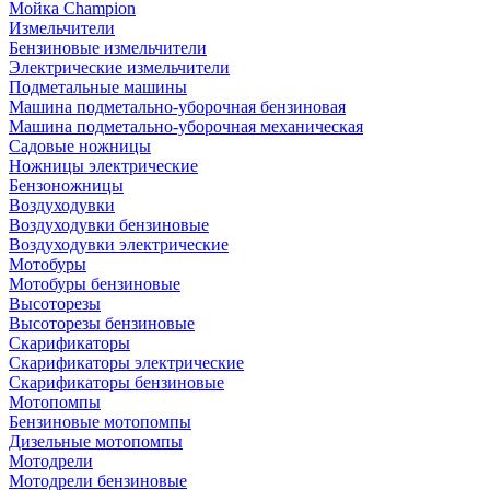
Мойка Champion
Измельчители
Бензиновые измельчители
Электрические измельчители
Подметальные машины
Машина подметально-уборочная бензиновая
Машина подметально-уборочная механическая
Садовые ножницы
Ножницы электрические
Бензоножницы
Воздуходувки
Воздуходувки бензиновые
Воздуходувки электрические
Мотобуры
Мотобуры бензиновые
Высоторезы
Высоторезы бензиновые
Скарификаторы
Скарификаторы электрические
Скарификаторы бензиновые
Мотопомпы
Бензиновые мотопомпы
Дизельные мотопомпы
Мотодрели
Мотодрели бензиновые