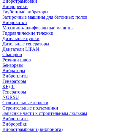
Вибротрамбовки
Виброрейки
Глубинные вибраторы
Затирочные машины для бетонных полов
Виброкатки
Мозаично-шлифовальные машины
Гидравлические тележки
Дизельные пушки
Дизельные генераторы
Двигатели LIFAN
Champion
Резчики швов
Бензорезы
Вибраторы
Виброплиты
Генераторы
КЕДР
Генераторы
NORSU
Строительные люльки
Строительные подъемники
Запасные части к строительным люлькам
Виброплиты
Виброрейки
Вибротрамбовки (вибронога)