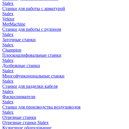
Stalex
Станки для работы с арматурой
Stalex
Vektor
MetMachine
Станки для работы с рулоном
Stalex
Заточные станки
Stalex
Champion
Плоскошлифовальные станки
Stalex
Долбежные станки
Stalex
Многофункциональные станки
Stalex
Станки для разделки кабеля
Stalex
Фаскосниматели
Stalex
Станки для производства воздуховодов
Stalex
Отрезные станки
Отрезные станки Stalex
Кузнечное оборудование