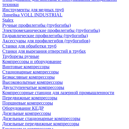
техники
Инструменты для медных труб
Линейка VOLL INDUSTRIAL
Stalex
Ручные профилегибы (трубогибы)
Электромеханические профилегибы (трубогибы)
Гидравлические профилегибы (трубогибы)
Аксессуары для профилегибов (трубогибов)
Станки для обработки труб
Станки для вырезания отверстий в трубах
Труборезы ручные
Компрессоры и оборудование
Винтовые компрессоры
Стационарные компрессоры
Безмасляные компрессоры
Высоковольтные компрессоры
Двухступенчатые компрессоры
Компрессорные станции для лазерной промышленности
Передвижные компрессоры
Поршневые компрессоры
Оборудование КЕДР
Дизельные компрессоры
Дизельные стационарные компрессоры
Дизельные передвижные компрессоры
Бензиновые компрессоры