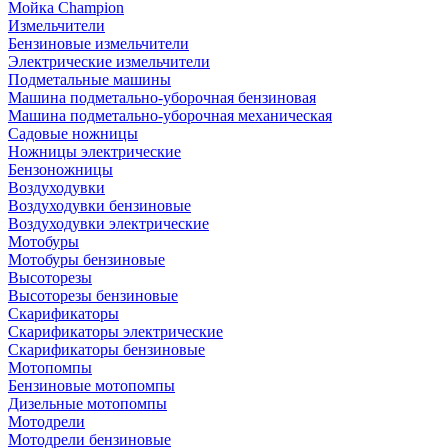
Мойка Champion
Измельчители
Бензиновые измельчители
Электрические измельчители
Подметальные машины
Машина подметально-уборочная бензиновая
Машина подметально-уборочная механическая
Садовые ножницы
Ножницы электрические
Бензоножницы
Воздуходувки
Воздуходувки бензиновые
Воздуходувки электрические
Мотобуры
Мотобуры бензиновые
Высоторезы
Высоторезы бензиновые
Скарификаторы
Скарификаторы электрические
Скарификаторы бензиновые
Мотопомпы
Бензиновые мотопомпы
Дизельные мотопомпы
Мотодрели
Мотодрели бензиновые