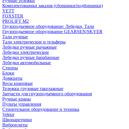
Ручные тележки
Комплектовщики заказов (сборщики/подборщики)
YETT
FOXSTER
PROLIFT M2
Грузоподъемное оборудование: Лебедки, Тали
Грузоподьемное оборудование GEARSEN/SKYER
Тали ручные
Тали электрические и тельферы
Лебедки ручные рычажные
Лебедки электрические
Лебедки ручные барабанные
Лебедки автомобильные
Стропы
Блоки
Домкраты
Весы крановые
Тележки грузовые такелажные
Запчасти для грузоподъемного оборудования
Ручные краны
Пульты управления
Строительное оборудование и техника
Vektor
Швонарезчики
Виброплиты