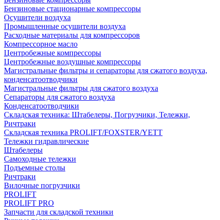
Бензиновые стационарные компрессоры
Осушители воздуха
Промышленные осушители воздуха
Расходные материалы для компрессоров
Компрессорное масло
Центробежные компрессоры
Центробежные воздушные компрессоры
Магистральные фильтры и сепараторы для сжатого воздуха,
конденсатоотводчики
Магистральные фильтры для сжатого воздуха
Сепараторы для сжатого воздуха
Конденсатоотводчики
Складская техника: Штабелеры, Погрузчики, Тележки,
Ричтраки
Складская техника PROLIFT/FOXSTER/YETT
Тележки гидравлические
Штабелеры
Самоходные тележки
Подъемные столы
Ричтраки
Вилочные погрузчики
PROLIFT
PROLIFT PRO
Запчасти для складской техники