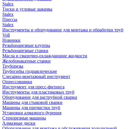
Stalex
Тиски и угловые зажимы
Stalex
Прессы
Stalex
Инструменты и оборудование для монтажа и обработки труб
Voll
Новинки
Резьбонарезные клуппы
Резьбонарезные станки
Масла и смазочно-охлаждающие жидкости
Желобонакатные станки
Труборезы
Трубогибы гидравлические
Слесарно-монтажный инструмент
Опрессовщики
Инструмент для пресс-фитинга
Инструменты для пластиковых труб
Оборудование для раструбной сварки
Машины для стыковой сварки
Машины для прочистки труб
Установки алмазного бурения
Стенорезные машины
Алмазные диски
Оборудование для монтажа и обслуживания холодильной