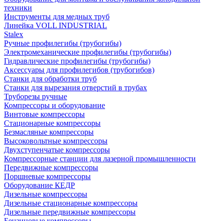
техники
Инструменты для медных труб
Линейка VOLL INDUSTRIAL
Stalex
Ручные профилегибы (трубогибы)
Электромеханические профилегибы (трубогибы)
Гидравлические профилегибы (трубогибы)
Аксессуары для профилегибов (трубогибов)
Станки для обработки труб
Станки для вырезания отверстий в трубах
Труборезы ручные
Компрессоры и оборудование
Винтовые компрессоры
Стационарные компрессоры
Безмасляные компрессоры
Высоковольтные компрессоры
Двухступенчатые компрессоры
Компрессорные станции для лазерной промышленности
Передвижные компрессоры
Поршневые компрессоры
Оборудование КЕДР
Дизельные компрессоры
Дизельные стационарные компрессоры
Дизельные передвижные компрессоры
Бензиновые компрессоры