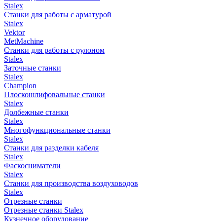
Stalex
Станки для работы с арматурой
Stalex
Vektor
MetMachine
Станки для работы с рулоном
Stalex
Заточные станки
Stalex
Champion
Плоскошлифовальные станки
Stalex
Долбежные станки
Stalex
Многофункциональные станки
Stalex
Станки для разделки кабеля
Stalex
Фаскосниматели
Stalex
Станки для производства воздуховодов
Stalex
Отрезные станки
Отрезные станки Stalex
Кузнечное оборудование