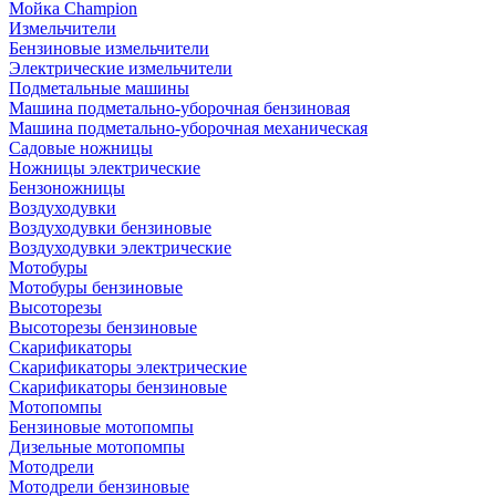
Мойка Champion
Измельчители
Бензиновые измельчители
Электрические измельчители
Подметальные машины
Машина подметально-уборочная бензиновая
Машина подметально-уборочная механическая
Садовые ножницы
Ножницы электрические
Бензоножницы
Воздуходувки
Воздуходувки бензиновые
Воздуходувки электрические
Мотобуры
Мотобуры бензиновые
Высоторезы
Высоторезы бензиновые
Скарификаторы
Скарификаторы электрические
Скарификаторы бензиновые
Мотопомпы
Бензиновые мотопомпы
Дизельные мотопомпы
Мотодрели
Мотодрели бензиновые