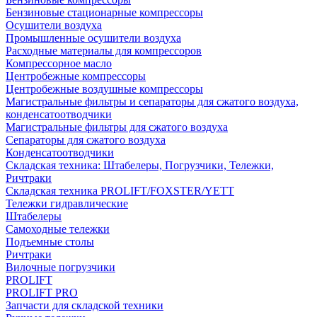
Бензиновые стационарные компрессоры
Осушители воздуха
Промышленные осушители воздуха
Расходные материалы для компрессоров
Компрессорное масло
Центробежные компрессоры
Центробежные воздушные компрессоры
Магистральные фильтры и сепараторы для сжатого воздуха,
конденсатоотводчики
Магистральные фильтры для сжатого воздуха
Сепараторы для сжатого воздуха
Конденсатоотводчики
Складская техника: Штабелеры, Погрузчики, Тележки,
Ричтраки
Складская техника PROLIFT/FOXSTER/YETT
Тележки гидравлические
Штабелеры
Самоходные тележки
Подъемные столы
Ричтраки
Вилочные погрузчики
PROLIFT
PROLIFT PRO
Запчасти для складской техники