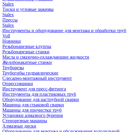
Stalex
Тиски и угловые зажимы
Stalex
Прессы
Stalex
Инструменты и оборудование для монтажа и обработки труб
Voll
Новинки
Резьбонарезные клуппы
Резьбонарезные станки
Масла и смазочно-охлаждающие жидкости
Желобонакатные станки
Труборезы
Трубогибы гидравлические
Слесарно-монтажный инструмент
Опрессовщики
Инструмент для пресс-фитинга
Инструменты для пластиковых труб
Оборудование для раструбной сварки
Машины для стыковой сварки
Машины для прочистки труб
Установки алмазного бурения
Стенорезные машины
Алмазные диски
Оборудование для монтажа и обслуживания холодильной