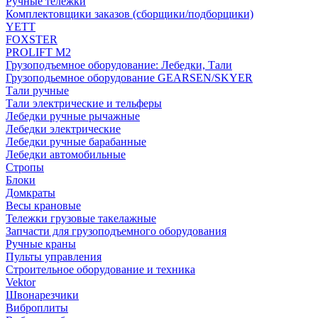
Ручные тележки
Комплектовщики заказов (сборщики/подборщики)
YETT
FOXSTER
PROLIFT M2
Грузоподъемное оборудование: Лебедки, Тали
Грузоподьемное оборудование GEARSEN/SKYER
Тали ручные
Тали электрические и тельферы
Лебедки ручные рычажные
Лебедки электрические
Лебедки ручные барабанные
Лебедки автомобильные
Стропы
Блоки
Домкраты
Весы крановые
Тележки грузовые такелажные
Запчасти для грузоподъемного оборудования
Ручные краны
Пульты управления
Строительное оборудование и техника
Vektor
Швонарезчики
Виброплиты